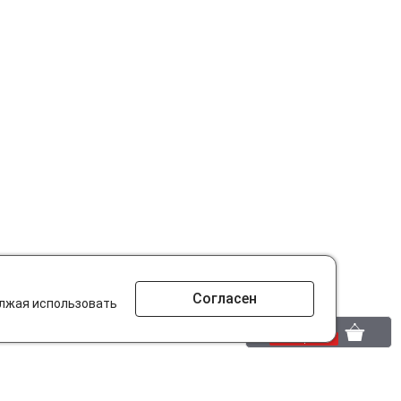
Согласен
олжая использовать
0 шт.
0 р.
то ищут на сайте?