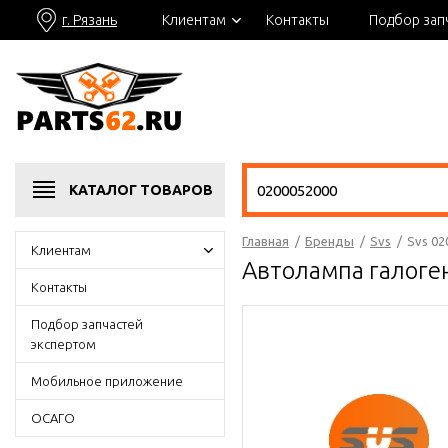
г. Рязань
Клиентам
Контакты
Подбор зап
КАТАЛОГ
ТОВАРОВ
Главная
/
Бренды
/
Svs
/
Svs 02
Клиентам
Автолампа галоге
Контакты
Подбор запчастей
экспертом
Мобильное приложение
ОСАГО