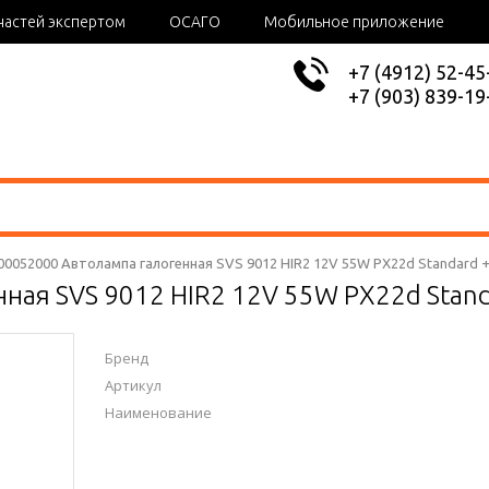
частей экспертом
ОСАГО
Мобильное приложение
+7 (4912) 52-45
+7 (903) 839-19
00052000 Автолампа галогенная SVS 9012 HIR2 12V 55W PX22d Standard 
нная SVS 9012 HIR2 12V 55W PX22d Stan
Бренд
Артикул
Наименование