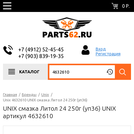
0 Р.
+7 (4912) 52-45-45
Вход
Регистрация
+7 (903) 839-19-35
КАТАЛОГ
Главная
/
Бренды
/
Unix
/
Unix 4632610 UNIX смазка Литол 24 250г (уп36)
UNIX смазка Литол 24 250г (уп36) UNIX
артикул 4632610