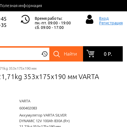
Полезная информация
-45
Время работы:
Вход
пн.-пт. 09:00 - 19:00
Регистрация
-35
сб. 09:00 - 17:00
0 Р.
Найти
,71kg 353x175x190 мм
 21,71kg 353x175x190 мм VARTA
VARTA
600402083
Аккумулятор VARTA SILVER
DYNAMIC 12V 100Ah 830A (R+)
21,71kg 353x175x190 мм