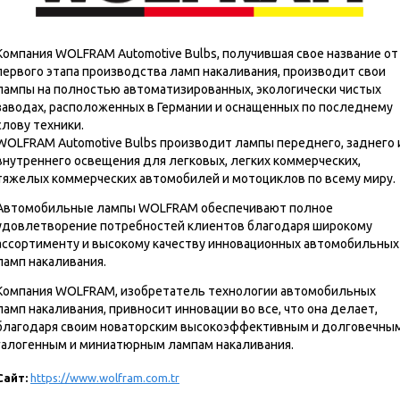
Компания WOLFRAM Automotive Bulbs, получившая свое название от
первого этапа производства ламп накаливания, производит свои
лампы на полностью автоматизированных, экологически чистых
заводах, расположенных в Германии и оснащенных по последнему
слову техники.
WOLFRAM Automotive Bulbs производит лампы переднего, заднего 
внутреннего освещения для легковых, легких коммерческих,
тяжелых коммерческих автомобилей и мотоциклов по всему миру.
Автомобильные лампы WOLFRAM обеспечивают полное
удовлетворение потребностей клиентов благодаря широкому
ассортименту и высокому качеству инновационных автомобильных
ламп накаливания.
Компания WOLFRAM, изобретатель технологии автомобильных
ламп накаливания, привносит инновации во все, что она делает,
благодаря своим новаторским высокоэффективным и долговечны
галогенным и миниатюрным лампам накаливания.
Сайт:
https://www.wolfram.com.tr