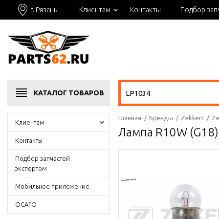
г. Рязань
Клиентам
Контакты
Подбор зап
КАТАЛОГ
ТОВАРОВ
Главная
/
Бренды
/
Zekkert
/
Ze
Клиентам
Лампа R10W (G18) 
Контакты
Подбор запчастей
экспертом
Мобильное приложение
ОСАГО