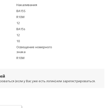
Накаливания
BA15S
R10W
12
BA15s
12
10
Освещение номерного
знака
R10W
лей
ваться (если у Вас уже есть логин) или зарегистрироваться.