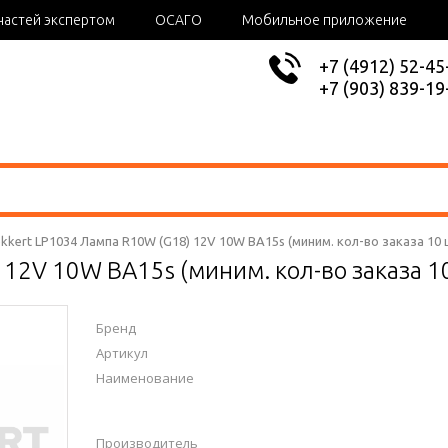
частей экспертом
ОСАГО
Мобильное приложение
+7 (4912) 52-45
+7 (903) 839-19
kkert LP1034 Лампа R10W (G18) 12V 10W BA15s (миним. кол-во заказа 10 
12V 10W BA15s (миним. кол-во заказа 1
Бренд
Артикул
Наименование
Производитель