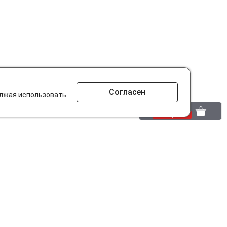
Согласен
олжая использовать
0 шт.
0 р.
то ищут на сайте?
Разработано в
parts-soft.ru