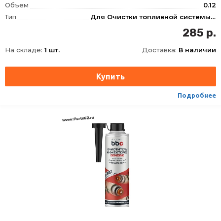
Объем
0.12
Тип
Для Очистки топливной системы, Для Бензина, Для Дизеля
Фасовка
120 мл
285 р.
Длина
41
На складе:
1 шт.
Доставка:
В наличии
Ширина
41
Высота
133
Срок годности
60 мес
Условия хранения
±30
Подробнее
ТНВЭД
3811900000
Сезон
Всесезоная