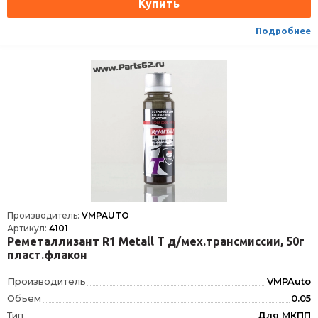
Срок годности
60 мес
Условия хранения
±30
Подробнее
ТНВЭД
3811900000
Сезон
Всесезоная
Производитель:
VMPAUTO
Артикул:
4101
Реметаллизант R1 Metall Т д/мех.трансмиссии, 50г
пласт.флакон
Производитель
VMPAuto
Объем
0.05
Тип
Для МКПП