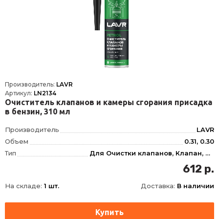
Производитель:
LAVR
Артикул:
LN2134
Очиститель клапанов и камеры сгорания присадка
в бензин, 310 мл
Производитель
LAVR
Объем
0.31, 0.30
Тип
Для Очистки клапанов, Клапан, Для Бензина
Фасовка
310 мл
612 р.
Длина
62
На складе:
1 шт.
Доставка:
В наличии
Ширина
62
Высота
165
Срок годности
60 мес