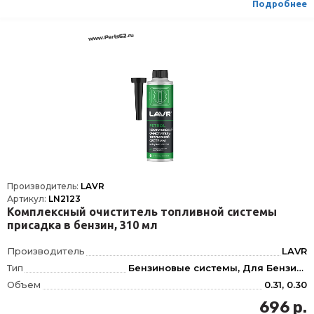
Подробнее
ТНВЭД
3811900000
Сезон
Всесезоная
Производитель:
LAVR
Артикул:
LN2123
Комплексный очиститель топливной системы
присадка в бензин, 310 мл
Производитель
LAVR
Тип
Бензиновые системы, Для Бензина, Для Очистки топливной системы, Топливной системы, Инжектор
Объем
0.31, 0.30
Фасовка
310 мл
696 р.