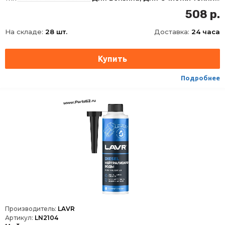
Фасовка
310 мл
508 р.
Длина
62
На складе:
28 шт.
Доставка:
24 часа
Ширина
62
Высота
165
Срок годности
60 мес
Условия хранения
±30
Подробнее
ТНВЭД
3811900000
Сезон
Зимняя
Производитель:
LAVR
Артикул:
LN2104