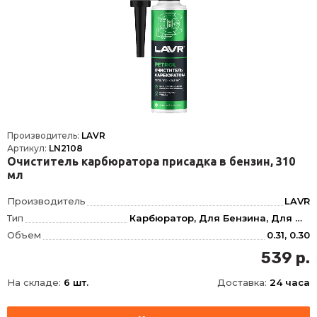
Производитель:
LAVR
Артикул:
LN2108
Очиститель карбюратора присадка в бензин, 310
мл
Производитель
LAVR
Тип
Карбюратор, Для Бензина, Для Очистки карбюратора, Для Очистки топливной системы, Топливной системы, Бензиновые системы
Объем
0.31, 0.30
Фасовка
310 мл
539 р.
Длина
62
На складе:
6 шт.
Доставка:
24 часа
Ширина
62
Высота
165