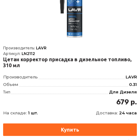
Производитель:
LAVR
Артикул:
LN2112
Цетан корректор присадка в дизельное топливо,
310 мл
Производитель
LAVR
Объем
0.31
Тип
Для Дизеля
Фасовка
310 мл
679 р.
Длина
62
На складе:
1 шт.
Доставка:
24 часа
Ширина
62
Высота
165
Срок годности
60 мес
Условия хранения
±30