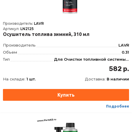
Производитель:
LAVR
Артикул:
LN2125
Осушитель топлива зимний, 310 мл
Производитель
LAVR
Объем
0.31
Тип
Для Очистки топливной системы, Для Бензина, Для Дизеля
Фасовка
310 мл
582 р.
Длина
62
На складе:
1 шт.
Доставка:
В наличии
Ширина
62
Высота
165
Срок годности
60 мес
Условия хранения
±30
Подробнее
ТНВЭД
3811900000
Сезон
Зимняя