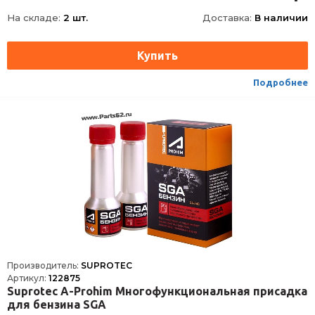
Длина
62
На складе:
2 шт.
Доставка:
В наличии
Ширина
62
Высота
165
Срок годности
60 мес
Условия хранения
±30
Подробнее
ТНВЭД
3811900000
Сезон
Всесезоная
Производитель:
SUPROTEC
Артикул:
122875
Suprotec A-Prohim Многофункциональная присадка
для бензина SGA