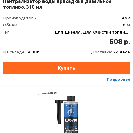
Нейтрализатор воды присадка в дизельное
топливо, 310 мл
Производитель
LAVR
Объем
0.31
Тип
Для Дизеля, Для Очистки топливной системы
Фасовка
310 мл
508 р.
Длина
62
На складе:
36 шт.
Доставка:
24 часа
Ширина
62
Высота
165
Срок годности
60 мес
Условия хранения
±30
Подробнее
ТНВЭД
3811900000
Сезон
Зимняя