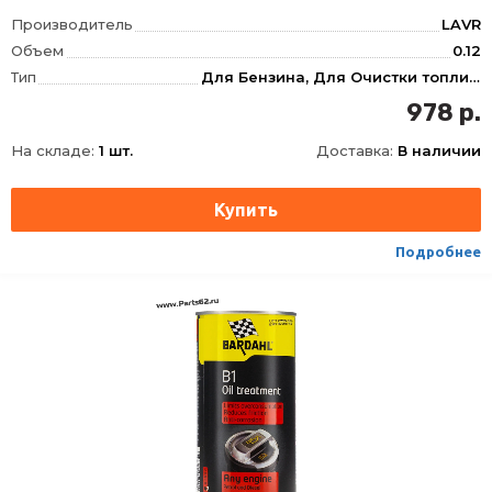
Производитель
LAVR
Объем
0.12
Тип
Для Бензина, Для Очистки топливной системы
Фасовка
120 мл
978 р.
Длина
170
На складе:
1 шт.
Доставка:
В наличии
Ширина
40
Высота
220
Срок годности
60 мес
Условия хранения
±30
Подробнее
ТНВЭД
3811900000
Сезон
Летняя