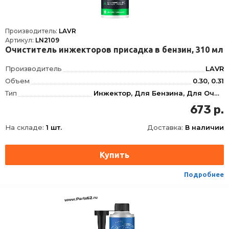
Производитель:
LAVR
Артикул:
LN2109
Очиститель инжекторов присадка в бензин, 310 мл
Производитель
LAVR
Объем
0.30, 0.31
Тип
Инжектор, Для Бензина, Для Очистки топливной системы, Бензиновые системы, Топливной системы
Фасовка
310 мл
673 р.
Длина
62
На складе:
1 шт.
Доставка:
В наличии
Ширина
62
Высота
165
Срок годности
60 мес
Условия хранения
±30
Подробнее
ТНВЭД
3811900000
Сезон
Всесезоная