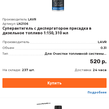
Производитель:
LAVR
Артикул:
LN2106
Суперантигель с диспергатором присадка в
дизельное топливо 1:150, 310 мл
Производитель
LAVR
Объем
0.31
Тип
Для Очистки топливной системы, Для Дизеля
Фасовка
310 мл
520 р.
Длина
62
На складе:
237 шт.
Доставка:
24 часа
Ширина
62
Высота
165
Срок годности
60 мес
Условия хранения
±30
Подробнее
ТНВЭД
3811900000
Сезон
Зимняя