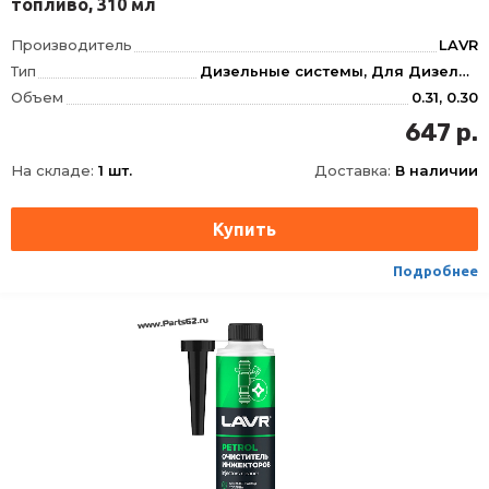
топливо, 310 мл
Производитель
LAVR
Тип
Дизельные системы, Для Дизеля, Для Очистки топливной системы, Инжектор, Топливной системы
Объем
0.31, 0.30
Фасовка
310 мл
647 р.
Длина
62
На складе:
1 шт.
Доставка:
В наличии
Ширина
62
Высота
165
Срок годности
60 мес
Условия хранения
±30
Подробнее
ТНВЭД
3811900000
Сезон
Всесезоная