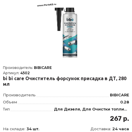
Производитель:
BIBICARE
Артикул:
4502
bi bi care Очиститель форсунок присадка в ДТ, 280
мл
Производитель
BIBICARE
Объем
0.28
Тип
Для Дизеля, Для Очистки топливной системы, Инжектор, Дизельные системы, Топливной системы
Фасовка
280 мл
267 р.
Длина
56.6
На складе:
34 шт.
Доставка:
24 часа
Ширина
57