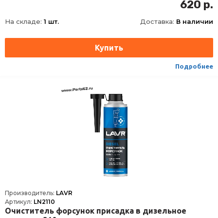
Фасовка
310 мл
620 р.
Длина
62
На складе:
1 шт.
Доставка:
В наличии
Ширина
62
Высота
165
Срок годности
60 мес
Условия хранения
±30
Подробнее
ТНВЭД
3811900000
Сезон
Всесезоная
Производитель:
LAVR
Артикул:
LN2110
Очиститель форсунок присадка в дизельное