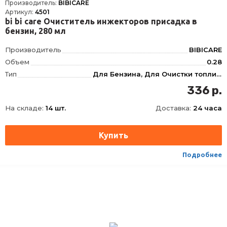
Производитель:
BIBICARE
Артикул:
4501
bi bi care Очиститель инжекторов присадка в
бензин, 280 мл
Производитель
BIBICARE
Объем
0.28
Тип
Для Бензина, Для Очистки топливной системы, Инжектор, Бензиновые системы, Топливной системы
Фасовка
280 мл
336 р.
Длина
56.6
На складе:
14 шт.
Доставка:
24 часа
Ширина
57
Высота
165
Срок годности
60 мес
Условия хранения
±30°С
Подробнее
ТНВЭД
3811900000