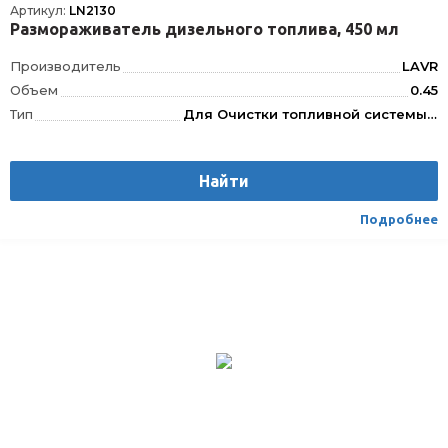
Артикул:
LN2130
Размораживатель дизельного топлива, 450 мл
Производитель
LAVR
Объем
0.45
Тип
Для Очистки топливной системы, Для Дизеля
Фасовка
450 мл
Длина
69
Найти
Ширина
69
Высота
174
Подробнее
Срок годности
60 мес
Условия хранения
±30
ТНВЭД
3811900000
Сезон
Зимняя