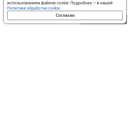
использованием файлов cookie. Подробнее — в нашей
Политике обработки cookie.
Согласен
0 шт.
0 р.
Как сделать заказ
Доставка и оплата
Мобильное приложение
Что ищут на сайте?