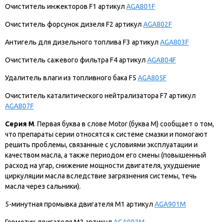
Очиститель инжекторов F1 артикул
AGA801F
Очиститель форсунок дизеля F2 артикул
AGA802F
Антигель для дизельного топлива F3 артикул
AGA803F
Очиститель сажевого фильтра F4 артикул
AGA804F
Удалитель влаги из топливного бака F5
AGA805F
Очиститель каталитического нейтрализатора F7 артикул
AGA807F
Серия M
. Первая буква в слове Motor (буква М) сообщает о том,
что препараты серии относятся к системе смазки и помогают
решить проблемы, связанные с условиями эксплуатации и
качеством масла, а также периодом его смены (повышенный
расход на угар, снижение мощности двигателя, ухудшение
циркуляции масла вследствие загрязнения системы, течь
масла через сальники).
5-минутная промывка двигателя М1 артикул
AGA901M
Герметик двигателя М2 артикул
AGA902M