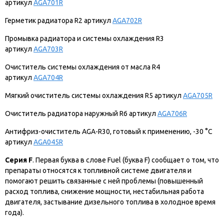
артикул
AGA701R
Герметик радиатора R2 артикул
AGA702R
Промывка радиатора и системы охлаждения R3
артикул
AGA703R
Очиститель системы охлаждения от масла R4
артикул
AGA704R
Мягкий очиститель системы охлаждения R5 артикул
AGA705R
Очиститель радиатора наружный R6 артикул
AGA706R
Антифриз-очиститель AGA-R30, готовый к применению, -30 °С
артикул
AGA045R
Серия F
. Первая буква в слове Fuel (буква F) сообщает о том, что
препараты относятся к топливной системе двигателя и
помогают решить связанные с ней проблемы (повышенный
расход топлива, снижение мощности, нестабильная работа
двигателя, застывание дизельного топлива в холодное время
года).