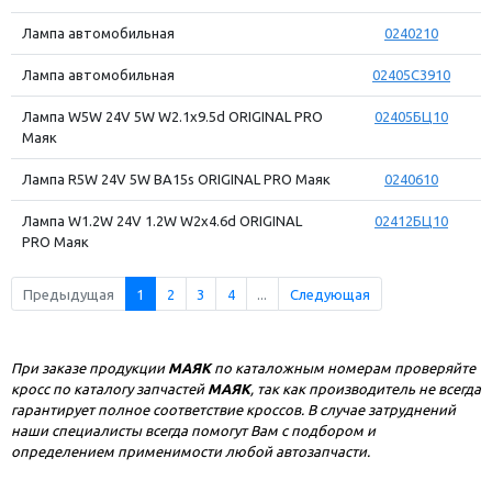
Лампа автомобильная
0240210
Лампа автомобильная
02405C3910
Лампа W5W 24V 5W W2.1x9.5d ORIGINAL PRO
02405БЦ10
Маяк
Лампа R5W 24V 5W BA15s ORIGINAL PRO Маяк
0240610
Лампа W1.2W 24V 1.2W W2x4.6d ORIGINAL
02412БЦ10
PRO Маяк
Предыдущая
1
2
3
4
...
Следующая
При заказе продукции
МАЯК
по каталожным номерам проверяйте
кросс по каталогу запчастей
МАЯК
, так как производитель не всегда
гарантирует полное соответствие кроссов. В случае затруднений
наши специалисты всегда помогут Вам с подбором и
определением применимости любой автозапчасти.