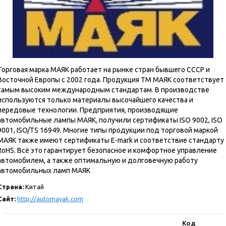
Торговая марка МАЯК работает на рынке стран бывшего СССР и
Восточной Европы с 2002 года. Продукция ТМ МАЯК соответствует
самым высоким международным стандартам. В производстве
используются только материалы высочайшего качества и
передовые технологии. Предприятия, производящие
автомобильные лампы МАЯК, получили сертификаты ISO 9002, ISO
9001, ISO/TS 16949. Многие типы продукции под торговой маркой
МАЯК также имеют сертификаты E-mark и соответствие стандарту
RoHS. Всё это гарантирует безопасное и комфортное управление
автомобилем, а также оптимальную и долговечную работу
автомобильных ламп МАЯК
Страна:
Китай
Сайт:
http://automayak.com
Код