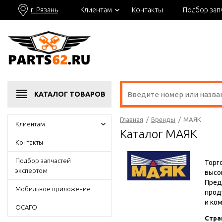
г. Рязань
Клиентам
Контакты
Подбор зап
КАТАЛОГ
ТОВАРОВ
Главная
/
Бренды
/
МАЯК
Клиентам
Каталог МАЯК
Контакты
Подбор запчастей
Торг
экспертом
высо
Пред
Мобильное приложение
прод
и ко
ОСАГО
Стра