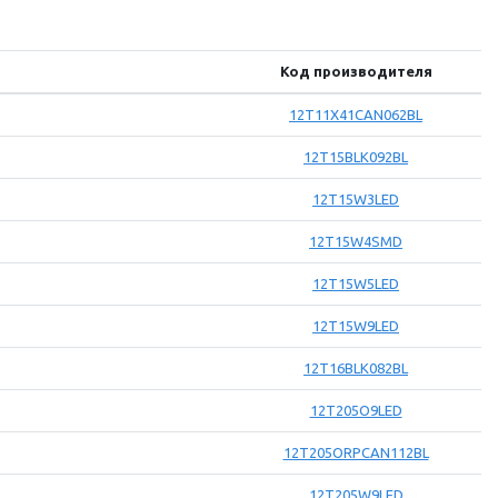
Код производителя
12T11X41CAN062BL
12T15BLK092BL
12T15W3LED
12T15W4SMD
12T15W5LED
12T15W9LED
12T16BLK082BL
12T205O9LED
12T205ORPCAN112BL
12T205W9LED