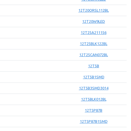
12T20ORSL112BL
12T20W9LED
12T25A211156
12T25BLK122BL
12T25CAN072BL
12T5B
12T5B1SMD
12T5B3SMD3014
12T5BLK012BL
12T5P87B
12T5P87B1SMD