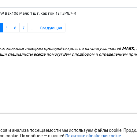
W Bax10d Маяк 1 шт. картон 12T5P8,7-R
5
6
7
...
Следующая
каталожным номерам проверяйте кросс по каталогу запчастей
МАЯК
,
 наши специалисты всегда помогут Вам с подбором и определением пр
исов и анализа посещаемости мы используем файлы cookie. Прод
ов cookie. Подробнее — в нашей
Политике обработки cookie.