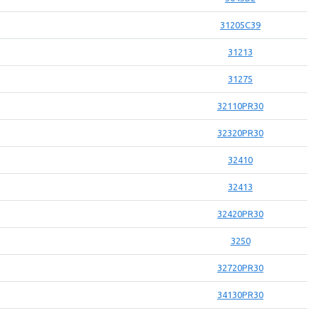
31205C39
31213
31275
32110PR30
32320PR30
32410
32413
32420PR30
3250
32720PR30
34130PR30