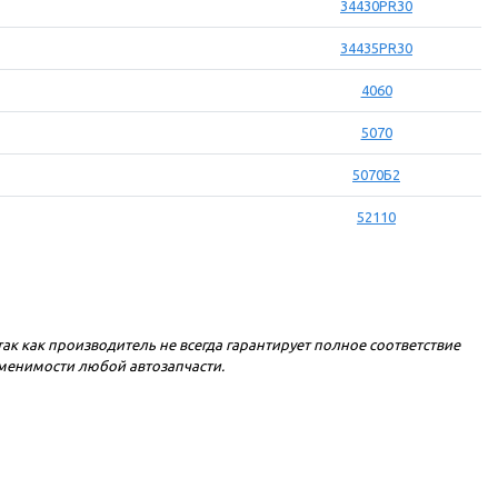
34430PR30
34435PR30
4060
5070
5070Б2
52110
 так как производитель не всегда гарантирует полное соответствие
именимости любой автозапчасти.