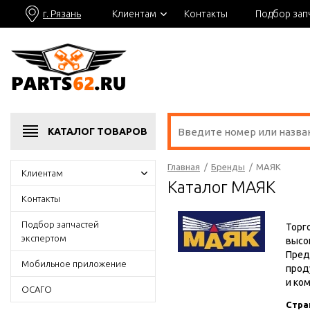
г. Рязань
Клиентам
Контакты
Подбор зап
КАТАЛОГ
ТОВАРОВ
Главная
/
Бренды
/
МАЯК
Клиентам
Каталог МАЯК
Контакты
Подбор запчастей
Торг
экспертом
высо
Пред
Мобильное приложение
прод
и ко
ОСАГО
Стра