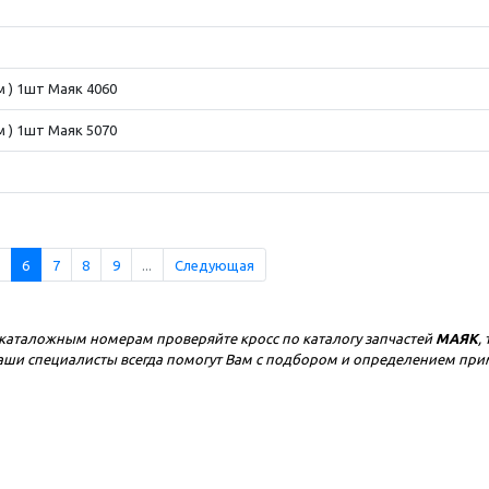
м ) 1шт Маяк 4060
м ) 1шт Маяк 5070
6
7
8
9
...
Следующая
каталожным номерам проверяйте кросс по каталогу запчастей
МАЯК
,
 наши специалисты всегда помогут Вам с подбором и определением пр