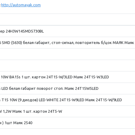
:
http://automayak.com
тер 24H3W14SMD5730BL
6 SMD (5630) белая габарит, стоп-сигнал, повторитель б/цок МАЯК Ма
10W BA15s 1 шт. картон 24T15-W/3LED Маяк 24T15-W3LED
5 LED белая габарит поворот стоп. Маяк 24T15W5LED
 T15 10W (9 диодов) LED WHITE 24T15-W9LED Маяк 24T15-W/9LED
 1,2W Маяк 1 шт. картон 24T5-W
м ) 1шт Маяк 2540