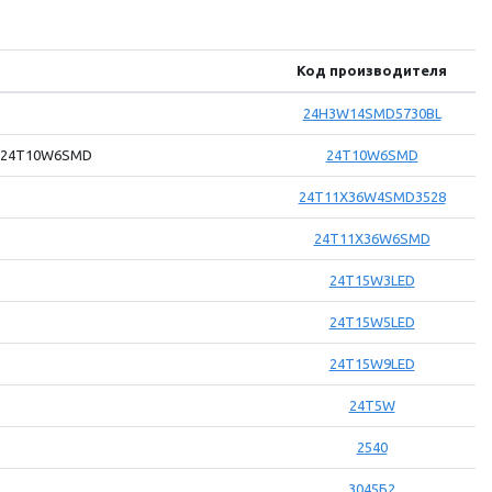
Код производителя
24H3W14SMD5730BL
як 24T10W6SMD
24T10W6SMD
24T11X36W4SMD3528
24T11X36W6SMD
24T15W3LED
24T15W5LED
24T15W9LED
24T5W
2540
3045Б2