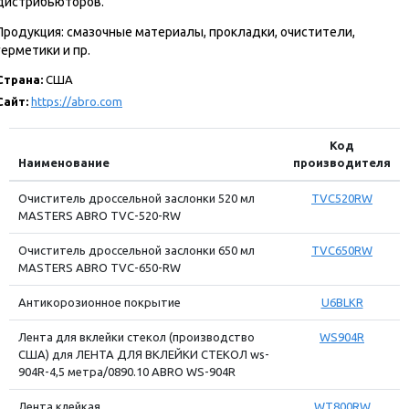
дистрибьюторов.
Продукция: смазочные материалы, прокладки, очистители,
герметики и пр.
Страна:
США
Сайт:
https://abro.com
Код
Наименование
производителя
Очиститель дроссельной заслонки 520 мл
TVC520RW
MASTERS ABRO TVC-520-RW
Очиститель дроссельной заслонки 650 мл
TVC650RW
MASTERS ABRO TVC-650-RW
Антикорозионное покрытие
U6BLKR
Лента для вклейки стекол (производство
WS904R
США) для ЛЕНТА ДЛЯ ВКЛЕЙКИ СТЕКОЛ ws-
904R-4,5 метра/0890.10 ABRO WS-904R
Лента клейкая
WT800RW