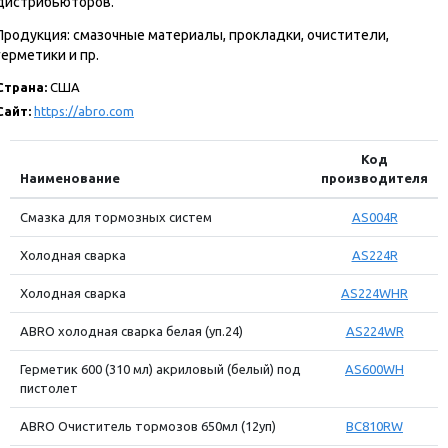
дистрибьюторов.
Продукция: смазочные материалы, прокладки, очистители,
герметики и пр.
Страна:
США
Сайт:
https://abro.com
Код
Наименование
производителя
Смазка для тормозных систем
AS004R
Холодная сварка
AS224R
Холодная сварка
AS224WHR
ABRO холодная сварка белая (уп.24)
AS224WR
Герметик 600 (310 мл) акриловый (белый) под
AS600WH
пистолет
ABRO Очиститель тормозов 650мл (12уп)
BC810RW