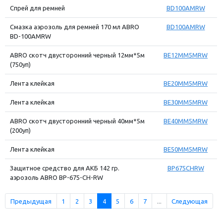
Спрей для ремней
BD100AMRW
Смазка аэрозоль для ремней 170 мл ABRO
BD100АМRW
BD-100АМRW
ABRO скотч двусторонний черный 12мм*5м
BE12MM5MRW
(750уп)
Лента клейкая
BE20MM5MRW
Лента клейкая
BE30MM5MRW
ABRO скотч двусторонний черный 40мм*5м
BE40MM5MRW
(200уп)
Лента клейкая
BE50MM5MRW
Защитное средство для АКБ 142 гр.
BP675CHRW
аэрозоль ABRO BP-675-CH-RW
Предыдущая
1
2
3
4
5
6
7
...
Следующая