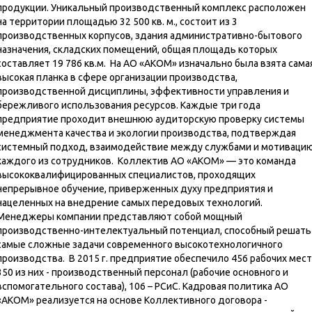
продукции. Уникальный производственный комплекс расположен
на территории площадью 32 500 кв. м., состоит из 3
производственных корпусов, здания административно-бытового
назначения, складских помещений, общая площадь которых
составляет 19 786 кв.м. На АО «АКОМ» изначально была взята сама
высокая планка в сфере организации производства,
производственной дисциплины, эффективности управления и
бережливого использования ресурсов. Каждые три года
предприятие проходит внешнюю аудиторскую проверку системы
менеджмента качества и экологии производства, подтверждая
системный подход, взаимодействие между службами и мотиваци
каждого из сотрудников. Коллектив АО «АКОМ» — это команда
высококвалифицированных специалистов, проходящих
непрерывное обучение, приверженных духу предприятия и
нацеленных на внедрение самых передовых технологий.
Менеджеры компании представляют собой мощный
производственно-интелектуальный потенциал, способный решать
самые сложные задачи современного высокотехнологичного
производства. В 2015 г. предприятие обеспечило 456 рабочих мест
350 из них - производственный персонал (рабочие основного и
вспомогательного состава), 106 – РСиС. Кадровая политика АО
«АКОМ» реализуется на основе Коллективного договора -