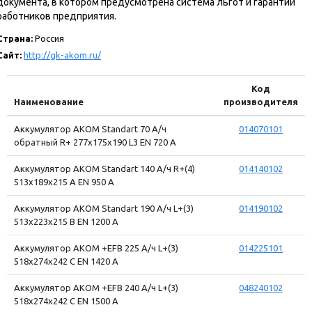
документа, в котором предусмотрена система льгот и гарантий
работников предприятия.
Страна:
Россия
Сайт:
http://gk-akom.ru/
Код
Наименование
производителя
Аккумулятор АКОМ Standart 70 А/ч
014070101
обратный R+ 277x175x190 L3 EN 720 А
Аккумулятор АКОМ Standart 140 А/ч R+(4)
014140102
513x189x215 A EN 950 А
Аккумулятор АКОМ Standart 190 А/ч L+(3)
014190102
513x223x215 B EN 1200 А
Аккумулятор АКОМ +EFB 225 А/ч L+(3)
014225101
518x274x242 C EN 1420 А
Аккумулятор АКОМ +EFB 240 А/ч L+(3)
048240102
518x274x242 C EN 1500 А