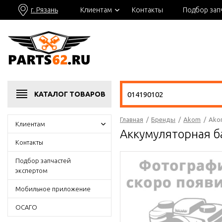
г. Рязань
Клиентам
Контакты
Подбор зап
КАТАЛОГ
ТОВАРОВ
Главная
/
Бренды
/
Akom
/
Ako
Клиентам
Аккумуляторная б
Контакты
Подбор запчастей
экспертом
Мобильное приложение
ОСАГО