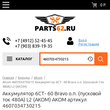
0 Р.
+7 (4912) 52-45-45
Вход
Регистрация
+7 (903) 839-19-35
КАТАЛОГ
Главная
/
Бренды
/
Akom
/
Akom 4607034730215 Аккумулятор 6СТ- 60 Bravo о.п. (пусковой ток
480А) L2 (AKOM)
Аккумулятор 6СТ- 60 Bravo о.п. (пусковой
ток 480А) L2 (AKOM) AKOM артикул
4607034730215