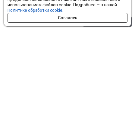
использованием файлов cookie. Подробнее — в нашей
Политике обработки cookie.
Согласен
0 шт.
0 р.
Как сделать заказ
Доставка и оплата
Мобильное приложение
Что ищут на сайте?