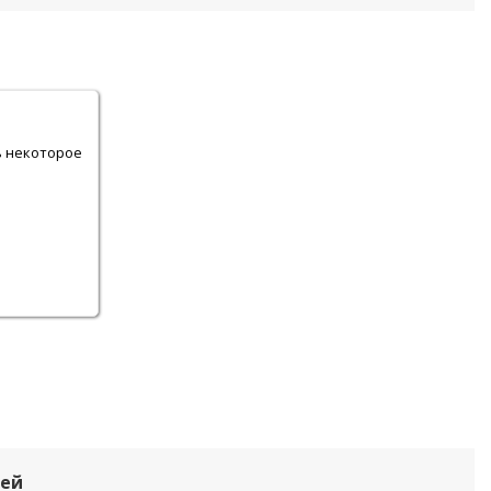
.
ь некоторое
лей