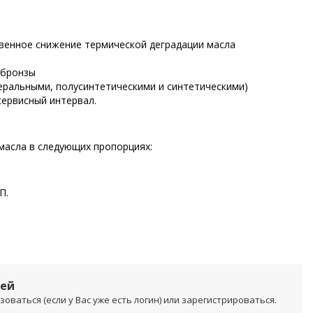
твенное снижение термической деградации масла
 бронзы
ральными, полусинтетическими и синтетическими)
сервисный интервал.
асла в следующих пропорциях:
П.
лей
ваться (если у Вас уже есть логин) или зарегистрироваться.