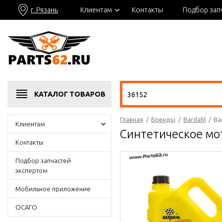
г. Рязань
Клиентам
Контакты
Подбор зап
КАТАЛОГ
ТОВАРОВ
Главная
/
Бренды
/
Bardahl
/
Ba
Клиентам
Синтетическое мо
Контакты
Подбор запчастей
экспертом
Мобильное приложение
ОСАГО