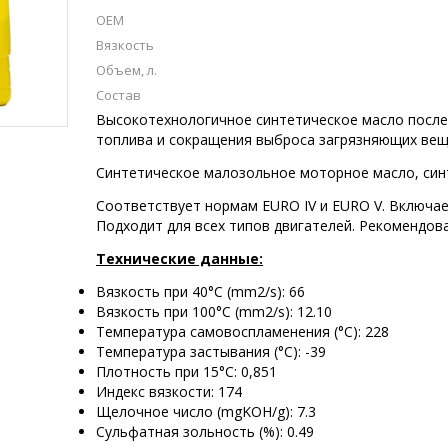
OEM
Вязкость
Объем, л.
Состав
Высокотехнологичное синтетическое масло после
топлива и сокращения выброса загрязняющих вещ
Синтетическое малозольное моторное масло, син
Соответствует нормам EURO IV и EURO V. Включае
Подходит для всех типов двигателей. Рекомендов
Технические данные:
Вязкость при 40°C (mm2/s): 66
Вязкость при 100°C (mm2/s): 12.10
Температура самовоспламенения (°C): 228
Температура застывания (°C): -39
Плотность при 15°C: 0,851
Индекс вязкости: 174
Щелочное число (mgKOH/g): 7.3
Сульфатная зольность (%): 0.49