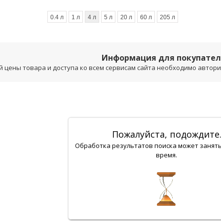
0.4 л
1 л
4 л
5 л
20 л
60 л
205 л
Информация для покупате
 цены товара и доступа ко всем сервисам сайта необходимо авторизо
Пожалуйста, подождите
Обработка результатов поиска может занят
время.