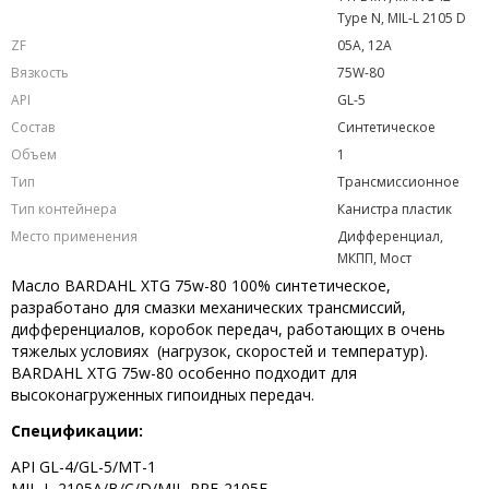
Type N, MIL-L 2105 D
ZF
05A, 12A
Вязкость
75W-80
API
GL-5
Состав
Синтетическое
Объем
1
Тип
Трансмиссионное
Тип контейнера
Канистра пластик
Место применения
Дифференциал,
МКПП, Мост
Масло BARDAHL XTG 75w-80 100% синтетическое,
разработано для смазки механических трансмиссий,
дифференциалов, коробок передач, работающих в очень
тяжелых условиях (нагрузок, скоростей и температур).
BARDAHL XTG 75w-80 особенно подходит для
высоконагруженных гипоидных передач.
Спецификации:
API GL-4/GL-5/MT-1
MIL-L-2105A/B/C/D/MIL-PRF-2105E