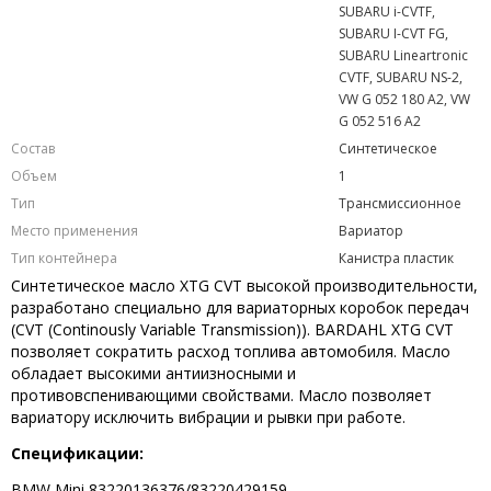
SUBARU i-CVTF,
SUBARU I-CVT FG,
SUBARU Lineartronic
CVTF, SUBARU NS-2,
VW G 052 180 A2, VW
G 052 516 A2
Состав
Синтетическое
Объем
1
Тип
Трансмиссионное
Место применения
Вариатор
Тип контейнера
Канистра пластик
Синтетическое масло XTG CVT высокой производительности,
разработано специально для вариаторных коробок передач
(CVT (Continously Variable Transmission)). BARDAHL XTG CVT
позволяет сократить расход топлива автомобиля. Масло
обладает высокими антиизносными и
противовспенивающими свойствами. Масло позволяет
вариатору исключить вибрации и рывки при работе.
Спецификации:
BMW Mini 83220136376/83220429159