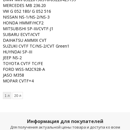
MERCEDES MB 236.20
VW G 052 180/ G 052 516
NISSAN NS-1/NS-2/NS-3
HONDA HMMF/HCF2
MITSUBISHI SP-III/CVTF-J1
SUBARU ECVT/iCVT
DAIHATSU AMMIX CVT
SUZUKI CVTF TC/NS-2/CVT Green1
HUYNDAI SP-III
JEEP NS-2
TOYOTA CVTF TC/FE
FORD WSS-M2C928-A
JASO M358
MOPAR CVTF+4
1 л
20 л
Информация для покупателей
Для получения актуальной цены товара и доступа ко всем