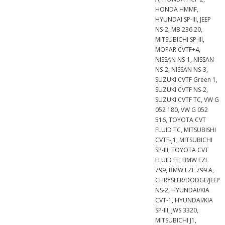
HONDA HMMF,
HYUNDAI SP-III, JEEP
NS-2, MB 236.20,
MITSUBICHI SP-III,
MOPAR CVTF+4,
NISSAN NS-1, NISSAN
NS-2, NISSAN NS-3,
SUZUKI CVTF Green 1,
SUZUKI CVTF NS-2,
SUZUKI CVTF TC, VW G
052 180, VW G 052
516, TOYOTA CVT
FLUID TC, MITSUBISHI
CVTF-J1, MITSUBICHI
SP-III, TOYOTA CVT
FLUID FE, BMW EZL
799, BMW EZL 799 A,
CHRYSLER/DODGE/JEEP
NS-2, HYUNDAI/KIA
CVT-1, HYUNDAI/KIA
SP-III, JWS 3320,
MITSUBICHI J1,