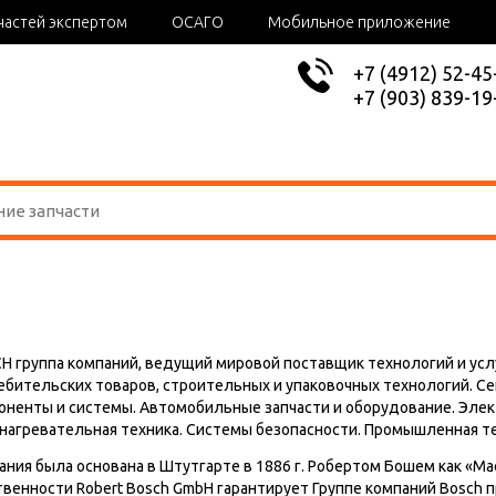
частей экспертом
ОСАГО
Мобильное приложение
+7 (4912) 52-45
+7 (903) 839-19
H группа компаний, ведущий мировой поставщик технологий и ус
ебительских товаров, строительных и упаковочных технологий. 
оненты и системы. Автомобильные запчасти и оборудование. Элек
нагревательная техника. Системы безопасности. Промышленная тех
ания была основана в Штутгарте в 1886 г. Робертом Бошем как «Ма
твенности Robert Bosch GmbH гарантирует Группе компаний Bosch