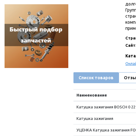
долг
Груп
стра
комп
прим
Стра
Сайт
Ката
Онлай
Список товаров
Отз
Наименование
Катушка зажигания BOSCH 0 221
Катушка зажигания
УЦЕНКА Катушка зажигания FORD