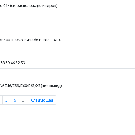
o 01- (см.располож.цилиндров)
at 500+Bravo+Grande Punto 1.4i 07-
8,39,46,52,53
 E46/E39/E60/E65/X5(нетов.вид)
5
6
...
Следующая