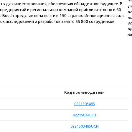
за
тв для инвестирования, обеспечивая ей надежное будущее. В
сп
х предприятий и региональных компаний приблизительно в 60
по
 Bosch представлена почти в 150 странах. Инновационная сила
п
ых исследований и разработок занято 55 800 сотрудников
о
п
лю
Код производителя
0221503485
0221503485U
0221503485UCN