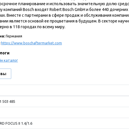
осрочное планирование и использовать значительную долю средс
пу компаний Bosch входят Robert Bosch GmbH и более 440 дочерни
нах. Вместе с партнерами в сфере продаж и обслуживания компания
ании является основой ее процветания в будущем. В секторе научн
ерно в 118 городах по всему миру.
на:
Германия
:
https://www.boschaftermarket.com
логи
н каталог
ывы
 503 485
 FOCUS II 1.4/1.6