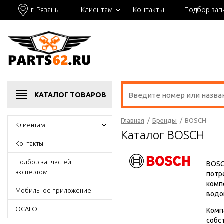
г. Рязань
Клиентам
Контакты
Подбор зап
КАТАЛОГ
ТОВАРОВ
Главная
/
Бренды
/
BOSCH
Клиентам
Каталог BOSCH
Контакты
Подбор запчастей
BOSC
экспертом
потр
комп
Мобильное приложение
водо
ОСАГО
Комп
собс