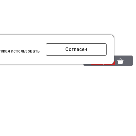
Согласен
олжая использовать
0 шт.
0 р.
то ищут на сайте?
Разработано в
parts-soft.ru