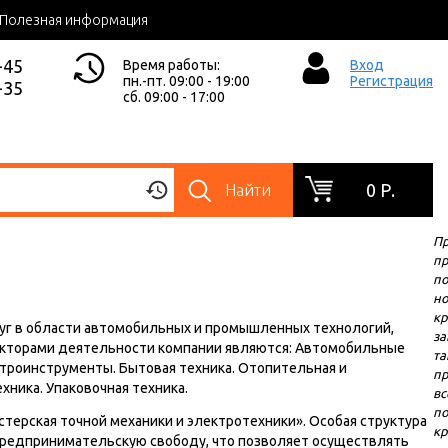
Полезная информация
-45
Время работы:
Вход
пн.-пт. 09:00 - 19:00
Регистрация
-35
сб. 09:00 - 17:00
0 Р.
Найти
Пр
п
п
но
кр
луг в области автомобильных и промышленных технологий,
за
Секторами деятельности компании являются: Автомобильные
та
троинструменты. Бытовая техника. Отопительная и
пр
ника. Упаковочная техника.
вс
по
стерская точной механики и электротехники». Особая структура
кр
 предпринимательскую свободу, что позволяет осуществлять