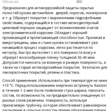
Объем, мл.
650
Предназначен для антикоррозийной защиты скрытых
полостей кузова автомобиля: дверей, порогов, лонжеронов
и т. д. Образует покрытие с выраженными гидрофобными
свойствами, содержащийся в составе мелкодисперсный
цинковый порошок защищает от возникновения очагов
электрохимической коррозии. Обладает хорошей
проникающей и пропитывающей способностью. Проникая в
микротрещины, швы и стыки кузова останавливает уже
начавшийся процесс коррозии, легко растекается по
металлу, быстро вытесняет с его поверхности влагу и
образует воскообразную пленку толщиной 30-40 мкм.
Допускается наносить на влажную и ржавую поверхность, а
также на старые антикоррозийные покрытия. Безопасен для
лакокрасочных покрытий, резины и пластика.
Способ применения: Использовать при температуре не ниже
+10 °С. Перед использованием энергично встряхнуть баллон
в течение 1-2 мин после появления стука шарика. Наносить
состав, по возможности, на предварительно очищенную от
рыхлых слоев ржавчины поверхность, используя
прилагаемую трубочку, которая обеспечивает равномерное
распыление в скрытых полостях (время образования плёнки