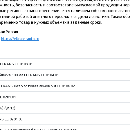
жность, безопасность и соответствие выпускаемой продукции но
бые регионы страны обеспечивается наличием собственного автопа
ативной работой опытного персонала отдела логистики. Таким об
временно товар в нужных объемах в заданные сроки.
на:
Россия
:
https://eltrans-auto.ru
LTRANS EL-0103.01
еска 500 мл ELTRANS EL-0104.01
TRANS Лето готовая лимон 5 л EL-0106.02
L-0201.01
) (уп.12)
S EL-0201.03