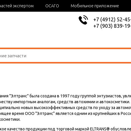
частей экспертом
ОСАГО
Мобильное приложение
+7 (4912) 52-45
+7 (903) 839-19
ания "Элтранс" была создана в 1997 году группой энтузиастов, ув
ачеству импортным аналогам, средств автохимии и автокосметики.
ципиально новых высокоэффективных средств по уходу за автомоби
оящее время ООО "Элтранс" является одним из крупнейших в Рос
косметики.
кое качество продукции под торговой маркой ELTRANS® обусловл