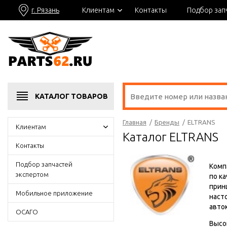
г. Рязань
Клиентам
Контакты
Подбор зап
КАТАЛОГ
ТОВАРОВ
Главная
/
Бренды
/
ELTRANS
Клиентам
Каталог ELTRANS
Контакты
Подбор запчастей
Комп
экспертом
по к
прин
Мобильное приложение
наст
авто
ОСАГО
Высо