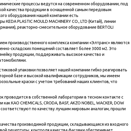
имические процессы ведутся на современном оборудовании, под
кой качества продукции в оснащенной самым передовым
кого оборудования нашей компании есть
ы KEDA PLASTIC MOULD MACHINERY CO., LTD (Китай), линии
ермания), реакторно-смесительное оборудование BERTOLI
ием производственного комплекса компании «Элтранс» являются
енно-складских помещений составляет более 3000 м2. Это
нейку продукции, поддерживать высокое качество и
автомобилями.
стиковой упаковки позволяет нашей компании гибко реагировать
аторной базе и высокой квалификации сотрудников, мы имеем
озольные краски с учетом требований наших клиентов, что
ок проводится в собственной лаборатории в тесном контакте с
и как KAO CHEMICALS, CRODA, BASF, AKZO NOBEL, WACKER, DOW
 соответствуют по качеству лучшим мировым аналогам, прошли
качества производимой продукции, складывающаяся из входного
вой рецептуры, контроля качества фасовки обеспечивает