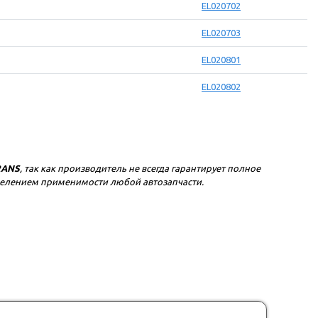
EL020702
EL020703
EL020801
EL020802
RANS
, так как производитель не всегда гарантирует полное
еделением применимости любой автозапчасти.