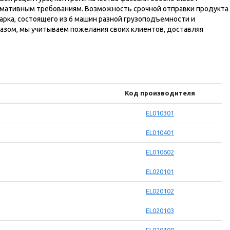
рмативным требованиям. Возможность срочной отправки продукта
рка, состоящего из 6 машин разной грузоподъемности и
разом, мы учитываем пожелания своих клиентов, доставляя
Код производителя
EL010301
EL010401
EL010602
EL020101
EL020102
EL020103