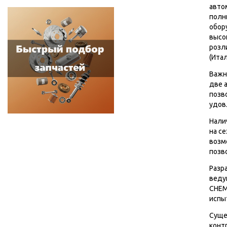
авто
полн
обор
высо
розл
(Итал
Важн
две 
позв
удов
Нали
на с
возм
позв
Разр
веду
CHEM
испы
Суще
конт