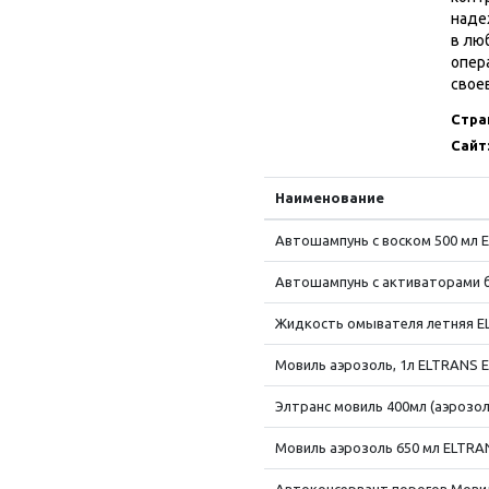
наде
в лю
опер
свое
Стра
Сайт
Наименование
Автошампунь с воском 500 мл E
Автошампунь с активаторами бл
Жидкость омывателя летняя EL
Мовиль аэрозоль, 1л ELTRANS E
Элтранс мовиль 400мл (аэрозоль
Мовиль аэрозоль 650 мл ELTRAN