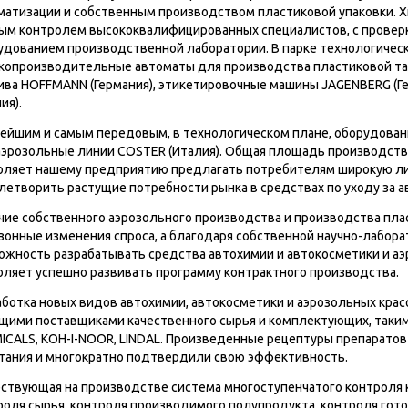
матизации и собственным производством пластиковой упаковки. Х
ым контролем высококвалифицированных специалистов, с провер
удованием производственной лаборатории. В парке технологичес
копроизводительные автоматы для производства пластиковой тар
ива HOFFMANN (Германия), этикетировочные машины JAGENBERG (Г
ия).
ейшим и самым передовым, в технологическом плане, оборудован
аэрозольные линии COSTER (Италия). Общая площадь производств
оляет нашему предприятию предлагать потребителям широкую ли
летворить растущие потребности рынка в средствах по уходу за 
чие собственного аэрозольного производства и производства пла
езонные изменения спроса, а благодаря собственной научно-лабор
ожность разрабатывать средства автохимии и автокосметики и аэр
оляет успешно развивать программу контрактного производства.
аботка новых видов автохимии, автокосметики и аэрозольных крас
щими поставщиками качественного сырья и комплектующих, таким
ICALS, KOH-I-NOOR, LINDAL. Произведенные рецептуры препаратов
тания и многократно подтвердили свою эффективность.
ствующая на производстве система многоступенчатого контроля 
роля сырья, контроля производимого полупродукта, контроля гото