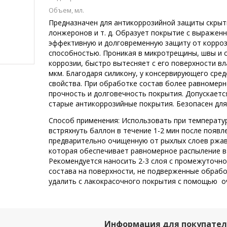
Объем, мл.
Предназначен для антикоррозийной защиты скрыты
лонжеронов и т. д. Образует покрытие с выраже
эффективную и долговременную защиту от корро
способностью. Проникая в микротрещины, швы и с
коррозии, быстро вытесняет с его поверхности в
мкм. Благодаря силикону, у консервирующего ср
свойства. При обработке состав более равномерн
прочность и долговечность покрытия. Допускаетс
старые антикоррозийные покрытия. Безопасен для
Способ применения: Использовать при температур
встряхнуть баллон в течение 1-2 мин после появл
предварительно очищенную от рыхлых слоев ржав
которая обеспечивает равномерное распыление в 
Рекомендуется наносить 2-3 слоя с промежуточно
состава на поверхности, не подверженные обраб
удалить с лакокрасочного покрытия с помощью о
Информация для покупате