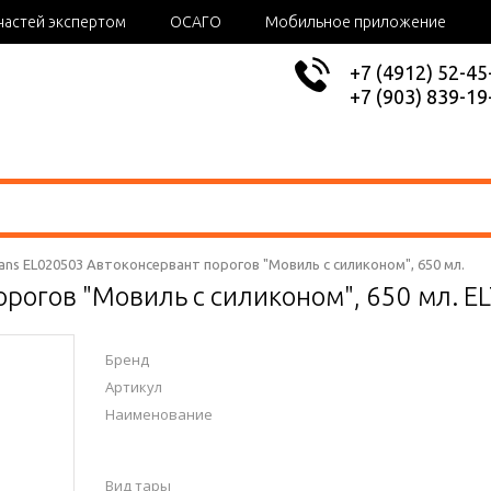
частей экспертом
ОСАГО
Мобильное приложение
+7 (4912) 52-45
+7 (903) 839-19
rans EL020503 Автоконсервант порогов "Мовиль с силиконом", 650 мл.
орогов "Мовиль с силиконом", 650 мл. 
Бренд
Артикул
Наименование
Вид тары