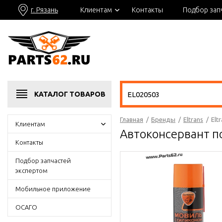
г. Рязань
Клиентам
Контакты
Подбор зап
КАТАЛОГ
ТОВАРОВ
Главная
/
Бренды
/
Eltrans
/
Elt
Клиентам
Автоконсервант п
Контакты
Подбор запчастей
экспертом
Мобильное приложение
ОСАГО