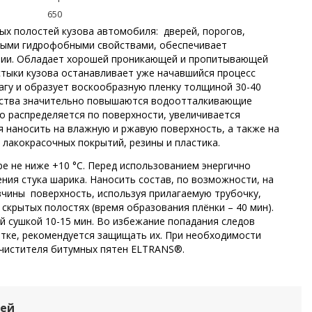
650
х полостей кузова автомобиля: дверей, порогов,
нными гидрофобными свойствами, обеспечивает
зии. Обладает хорошей проникающей и пропитывающей
тыки кузова останавливает уже начавшийся процесс
лагу и образует воскообразную пленку толщиной 30-40
едства значительно повышаются водоотталкивающие
о распределяется по поверхности, увеличивается
я наносить на влажную и ржавую поверхность, а также на
 лакокрасочных покрытий, резины и пластика.
е не ниже +10 °С. Перед использованием энергично
ения стука шарика. Наносить состав, по возможности, на
чины поверхность, используя прилагаемую трубочку,
скрытых полостях (время образования плёнки – 40 мин).
й сушкой 10-15 мин. Во избежание попадания следов
отке, рекомендуется защищать их. При необходимости
чистителя битумных пятен ELTRANS®.
лей