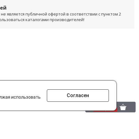
лей
не является публичной офертой в соответствии с пунктом 2
пользоваться каталогами производителей!
Согласен
олжая использовать
0 шт.
0 р.
то ищут на сайте?