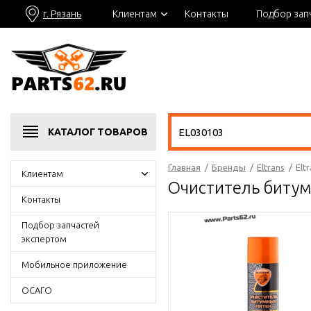
г. Рязань
Клиентам
Контакты
Подбор зап
КАТАЛОГ
ТОВАРОВ
Главная
/
Бренды
/
Eltrans
/
Elt
Клиентам
Очиститель битум
Контакты
Подбор запчастей
экспертом
Мобильное приложение
ОСАГО