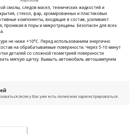
Аэрозоль
ой смолы, следов масел, технических жидкостей и
рытия, стекол, фар, хромированных и пластиковых
Активные компоненты, входящие в состав, усиливают
ия, проникая в поры и микротрещины. Безопасен для всех
а.
уре не ниже +10°С. Перед использованием энергично
состав на обрабатываемые поверхности. Через 5-10 минут
отки деталей со сложной геометрией поверхности
овать мягкую щетку. Вымыть автомобиль автошампунем
лей
ваться (если у Вас уже есть логин) или зарегистрироваться.