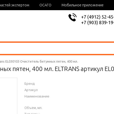
частей экспертом
ОСАГО
Мобильное приложение
+7 (4912) 52-45
+7 (903) 839-19
rans EL030103 Очиститель битумных пятен, 400 мл.
ных пятен, 400 мл. ELTRANS артикул EL
Бренд
Артикул
Наименование
Объем, мл.