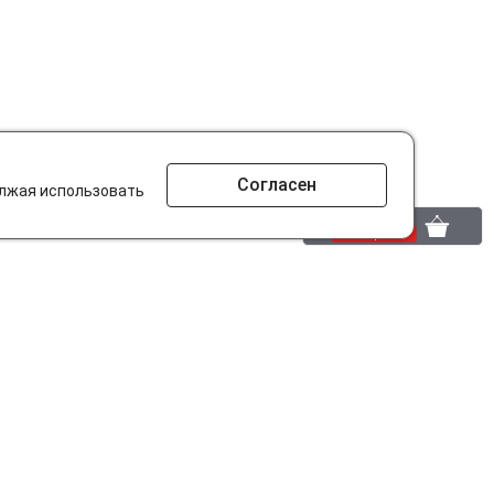
Согласен
олжая использовать
0 шт.
0 р.
то ищут на сайте?
Разработано в
parts-soft.ru