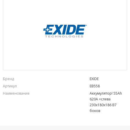
Бренд
EXIDE
Артикул
EB558
Наименование
Аккумулятор! 55Ah
620A +слева
230x180x186 B7
боков