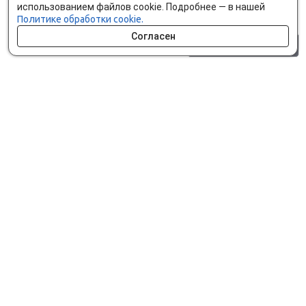
использованием файлов cookie. Подробнее — в нашей
Политике обработки cookie.
Согласен
0 шт.
0 р.
Как сделать заказ
Доставка и оплата
Мобильное приложение
Что ищут на сайте?