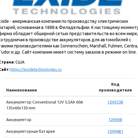
Exide - американская компания по производству электрических
батарей, основанная в 1888 в Филадельфии. К настоящему момент
фирма обладает обширной сетью представительств во всем мире,
сотрудничая в производстве аккумуляторов для автомобилей с
такими производителями как Sonnenschein, Marshall, Fulmen, Centra,
Tudor и др. Сайт компании имеет систему заказов в режиме on-line.
Страна:
США
Сайт:
https://exidetechnologies.ru
Код
Наименование
производителя
Аккумулятор Conventional 12V 5,5Ah 60A
12N553B
135x60x130 mm
Аккумулятор
12N93B
Аккумуляторная батарея
12N94B1