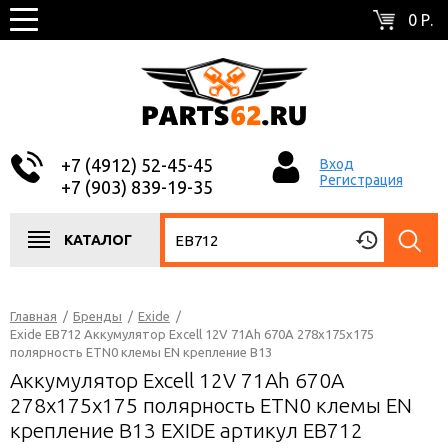
0 Р.
+7 (4912) 52-45-45
Вход
Регистрация
+7 (903) 839-19-35
КАТАЛОГ
Главная
/
Бренды
/
Exide
/
Exide EB712 Аккумулятор Excell 12V 71Ah 670A 278х175х175
полярность ETN0 клемы EN крепление B13
Аккумулятор Excell 12V 71Ah 670A
278х175х175 полярность ETN0 клемы EN
крепление B13 EXIDE артикул EB712