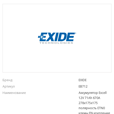
Бренд
EXIDE
Артикул
EB712
Наименование
Аккумулятор Excell
12V 71Ah 670A
278х175х175
полярность ETN0
клемы EN крепление