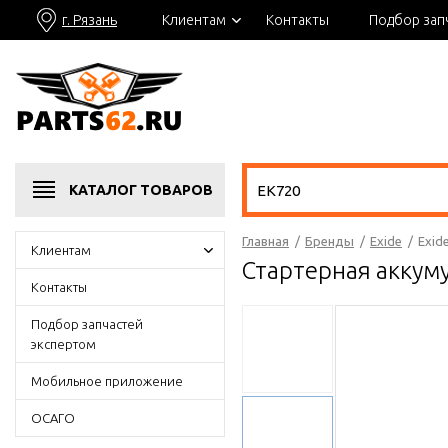
г. Рязань
Клиентам
Контакты
Подбор зап
КАТАЛОГ
ТОВАРОВ
Главная
/
Бренды
/
Exide
/
Exid
Клиентам
Стартерная аккум
Контакты
Подбор запчастей
экспертом
Мобильное приложение
ОСАГО