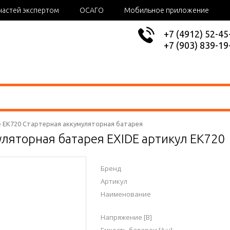
частей экспертом
ОСАГО
Мобильное приложение
+7 (4912) 52-45
+7 (903) 839-19
e EK720 Стартерная аккумуляторная батарея
уляторная батарея EXIDE артикул EK720
Бренд
Артикул
Наименование
Напряжение [В]