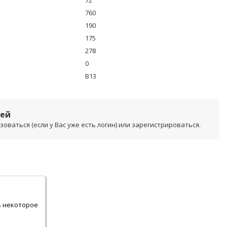
72
760
190
175
278
0
B13
лей
ваться (если у Вас уже есть логин) или зарегистрироваться.
.
ь некоторое