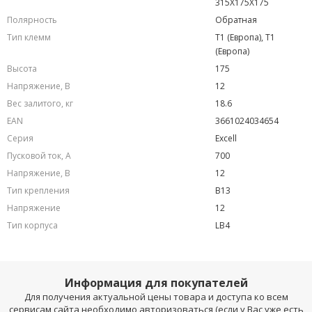
315X175X175
Полярность
Обратная
Тип клемм
T1 (Европа), T1
(Европа)
Высота
175
Напряжение, В
12
Вес залитого, кг
18.6
EAN
3661024034654
Серия
Excell
Пусковой ток, А
700
Напряжение, B
12
Тип крепления
B13
Напряжение
12
Тип корпуса
LB4
Информация для покупателей
Для получения актуальной цены товара и доступа ко всем
сервисам сайта необходимо авторизоваться (если у Вас уже есть