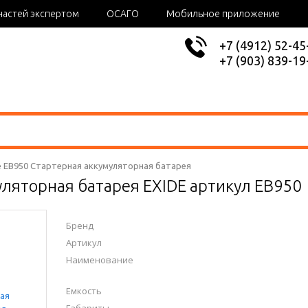
частей экспертом
ОСАГО
Мобильное приложение
+7 (4912) 52-45
+7 (903) 839-19
e EB950 Стартерная аккумуляторная батарея
уляторная батарея EXIDE артикул EB950
Бренд
Артикул
Наименование
Емкость