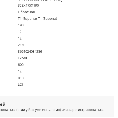
353X175X190, 353X175X190,
353X175X190
Обратная
T1 (Европа), T1 (Европа)
190
12
12
21.5
3661024034586
Excell
800
12
B13
L05
лей
ваться (если у Вас уже есть логин) или зарегистрироваться.