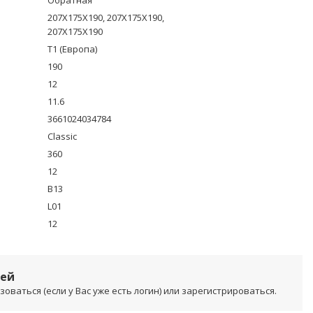
Обратная
207X175X190, 207X175X190,
207X175X190
T1 (Европа)
190
12
11.6
3661024034784
Classic
360
12
B13
L01
12
лей
ваться (если у Вас уже есть логин) или зарегистрироваться.