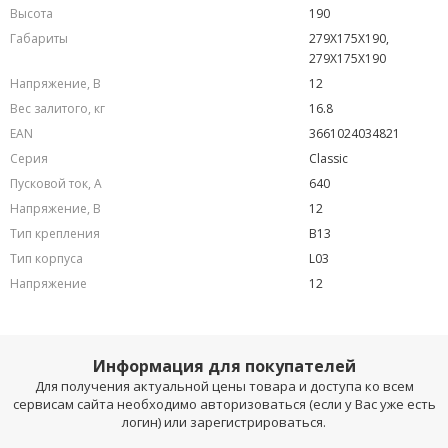
Высота
190
Габариты
279X175X190,
279X175X190
Напряжение, В
12
Вес залитого, кг
16.8
EAN
3661024034821
Серия
Classic
Пусковой ток, А
640
Напряжение, B
12
Тип крепления
B13
Тип корпуса
L03
Напряжение
12
Информация для покупателей
Для получения актуальной цены товара и доступа ко всем
сервисам сайта необходимо авторизоваться (если у Вас уже есть
логин) или зарегистрироваться.