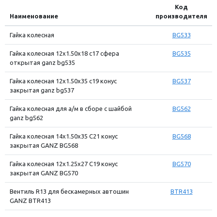
Код
Наименование
производителя
Гайка колесная
BG533
Гайка колесная 12x1.50x18 с17 сфера
BG535
открытая ganz bg535
Гайка колесная 12x1.50x35 с19 конус
BG537
закрытая ganz bg537
Гайка колесная для а/м в сборе с шайбой
BG562
ganz bg562
Гайка колесная 14x1.50x35 C21 конус
BG568
закрытая GANZ BG568
Гайка колесная 12x1.25x27 C19 конус
BG570
закрытая GANZ BG570
Вентиль R13 для бескамерных автошин
BTR413
GANZ BTR413