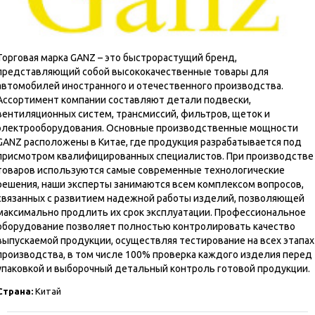
Торговая марка GANZ – это быстрорастущий бренд,
представляющий собой высококачественные товары для
автомобилей иностранного и отечественного производства.
Ассортимент компании составляют детали подвески,
вентиляционных систем, трансмиссий, фильтров, щеток и
электрооборудования. Основные производственные мощности
GANZ расположены в Китае, где продукция разрабатывается под
присмотром квалифицированных специалистов. При производстве
товаров используются самые современные технологические
решения, наши эксперты занимаются всем комплексом вопросов,
связанных с развитием надежной работы изделий, позволяющей
максимально продлить их срок эксплуатации. Профессиональное
оборудование позволяет полностью контролировать качество
выпускаемой продукции, осуществляя тестирование на всех этапах
производства, в том числе 100% проверка каждого изделия перед
упаковкой и выборочный детальный контроль готовой продукции.
Страна:
Китай