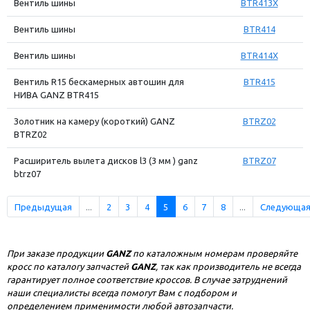
Вентиль шины
BTR413X
Вентиль шины
BTR414
Вентиль шины
BTR414X
Вентиль R15 бескамерных автошин для
BTR415
НИВА GANZ BTR415
Золотник на камеру (короткий) GANZ
BTRZ02
BTRZ02
Расширитель вылета дисков l3 (3 мм ) ganz
BTRZ07
btrz07
Предыдущая
...
2
3
4
5
6
7
8
...
Следующа
При заказе продукции
GANZ
по каталожным номерам проверяйте
кросс по каталогу запчастей
GANZ
, так как производитель не всегда
гарантирует полное соответствие кроссов. В случае затруднений
наши специалисты всегда помогут Вам с подбором и
определением применимости любой автозапчасти.