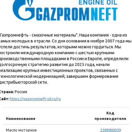
"Газпромнефть - смазочные материалы". Наша компания - одна из
самых молодых в отрасли. Со дня основания в ноябре 2007 года мы
успели достичь результатов, которыми можно гордиться. Мы
построили международную компанию с шестью крупными
производственными площадками в России и Европе, определили
долгосрочную стратегию развития до 2025 года, начали
реализацию крупных инвестиционных проектов, связанных с
технологической модернизацией, завершаем формирование
дистрибьюторской сети.
Страна:
Россия
Сайт:
https://gazpromneft-oil.ru/ru
Код
Наименование
производителя
Масло моторное
2389900039