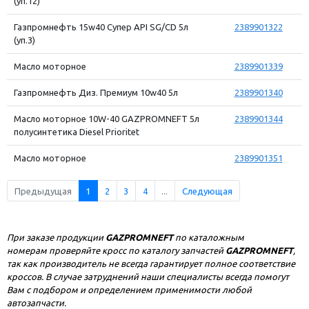
(уп.12)
Газпромнефть 15w40 Супер API SG/CD 5л
2389901322
(уп.3)
Масло моторное
2389901339
Газпромнефть Диз. Премиум 10w40 5л
2389901340
Масло моторное 10W-40 GAZPROMNEFT 5л
2389901344
полусинтетика Diesel Prioritet
Масло моторное
2389901351
Предыдущая
1
2
3
4
...
Следующая
При заказе продукции
GAZPROMNEFT
по каталожным
номерам проверяйте кросс по каталогу запчастей
GAZPROMNEFT
,
так как производитель не всегда гарантирует полное соответствие
кроссов. В случае затруднений наши специалисты всегда помогут
Вам с подбором и определением применимости любой
автозапчасти.