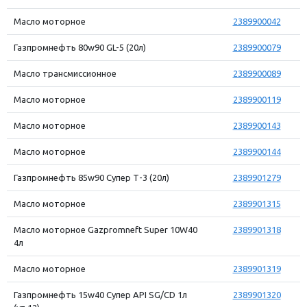
Масло моторное
2389900042
Газпромнефть 80w90 GL-5 (20л)
2389900079
Масло трансмиссионное
2389900089
Масло моторное
2389900119
Масло моторное
2389900143
Масло моторное
2389900144
Газпромнефть 85w90 Супер Т-3 (20л)
2389901279
Масло моторное
2389901315
Масло моторное Gazpromneft Super 10W40
2389901318
4л
Масло моторное
2389901319
Газпромнефть 15w40 Супер API SG/CD 1л
2389901320