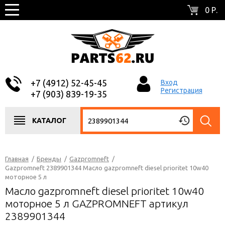
0 Р.
+7 (4912) 52-45-45
Вход
Регистрация
+7 (903) 839-19-35
КАТАЛОГ
Главная
/
Бренды
/
Gazpromneft
/
Gazpromneft 2389901344 Масло gazpromneft diesel prioritet 10w40
моторное 5 л
Масло gazpromneft diesel prioritet 10w40
моторное 5 л GAZPROMNEFT артикул
2389901344