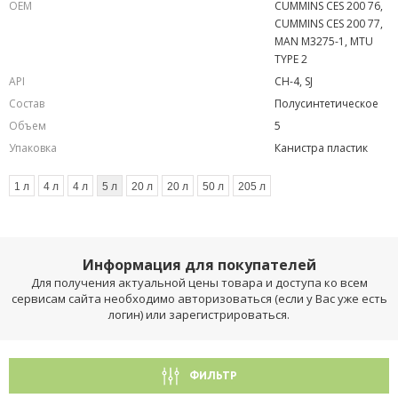
OEM
CUMMINS CES 200 76,
CUMMINS CES 200 77,
MAN M3275-1, MTU
TYPE 2
API
CH-4, SJ
Состав
Полусинтетическое
Объем
5
Упаковка
Канистра пластик
1 л
4 л
4 л
5 л
20 л
20 л
50 л
205 л
Информация для покупателей
Для получения актуальной цены товара и доступа ко всем
сервисам сайта необходимо авторизоваться (если у Вас уже есть
логин) или зарегистрироваться.
ФИЛЬТР