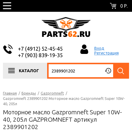
0 Р.
+7 (4912) 52-45-45
Вход
Регистрация
+7 (903) 839-19-35
КАТАЛОГ
Главная
/
Бренды
/
Gazpromneft
/
Gazpromneft 2389901202 Моторное масло Gazpromneft Super 10W-
40, 205л
Моторное масло Gazpromneft Super 10W-
40, 205л GAZPROMNEFT артикул
2389901202