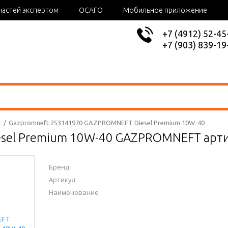
частей экспертом
ОСАГО
Мобильное приложение
+7 (4912) 52-45
+7 (903) 839-19
t
/
Gazpromneft 253141970 GAZPROMNEFT Diesel Premium 10W-40
sel Premium 10W-40 GAZPROMNEFT арт
Бренд
Артикул
Наименование