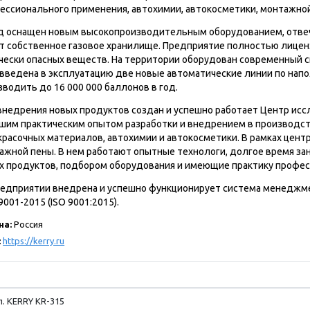
ессионального применения, автохимии, автокосметики, монтажной
д оснащен новым высокопроизводительным оборудованием, отвеч
т собственное газовое хранилище. Предприятие полностью лиценз
чески опасных веществ. На территории оборудован современный ск
 введена в эксплуатацию две новые автоматические линии по на
зводить до 16 000 000 баллонов в год.
внедрения новых продуктов создан и успешно работает Центр исс
шим практическим опытом разработки и внедрением в производст
красочных материалов, автохимии и автокосметики. В рамках цент
ажной пены. В нем работают опытные технологи, долгое время з
х продуктов, подбором оборудования и имеющие практику профес
редприятии внедрена и успешно функционирует система менеджме
001-2015 (ISO 9001:2015).
на:
Россия
:
https://kerry.ru
. KERRY KR-315