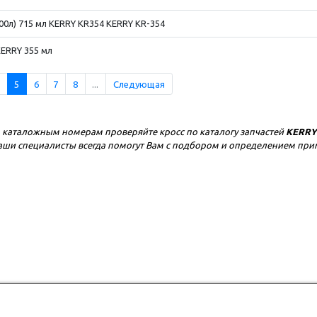
00л) 715 мл KERRY KR354 KERRY KR-354
ERRY 355 мл
5
6
7
8
...
Следующая
 каталожным номерам проверяйте кросс по каталогу запчастей
KERRY
 наши специалисты всегда помогут Вам с подбором и определением пр