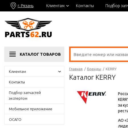
г. Рязань
Клиентам
Контакты
Подбор зап
КАТАЛОГ
ТОВАРОВ
Главная
/
Бренды
/
KERRY
Клиентам
Каталог KERRY
Контакты
Подбор запчастей
Росси
экспертом
KERR
за к
Мобильное приложение
рест
ОСАГО
АО «
лиде