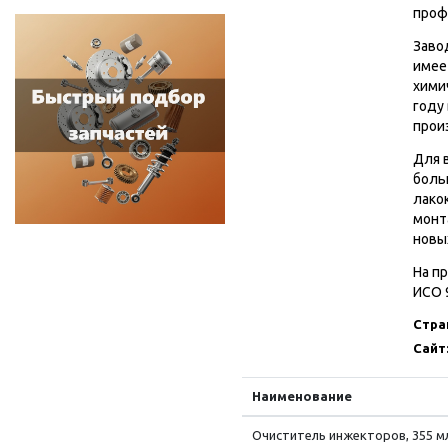
проф
Заво
имее
хими
году
прои
Для 
боль
лако
монт
новы
На п
ИСО 9
Стра
Сайт
Наименование
Очиститель инжекторов, 355 мл