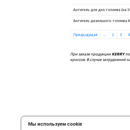
Антигель для диз.топлива (на 5
Антигель дизельного топлива K
Предыдущая
...
2
3
4
При заказе продукции
KERRY
по
кроссов. В случае затруднений
Мы используем cookie