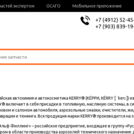
частей экспертом
ОСАГО
Мобильное приложение
+7 (4912) 52-45
+7 (903) 839-19
йская автохимия и автокосметика KERRY® (КЕ́РРИ, KÉRRY [ ˈkerɪ ])
Y® включает в себя присадки в топливную, масляную системы, в с
узовом и салоном автомобиля, аэрозольные смазки, очистители, жи
аврации и тюнинга. Вся продукция марки KERRY® производится на
Эльф Филлинг» – российское предприятие, входящее в группу «Рус
ром в области производства аэрозолей технического назначения: