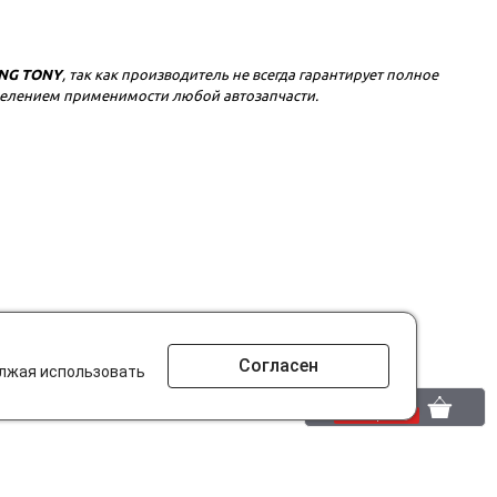
NG TONY
, так как производитель не всегда гарантирует полное
еделением применимости любой автозапчасти.
Согласен
олжая использовать
0 шт.
0 р.
то ищут на сайте?