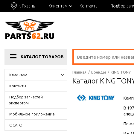
г. Рязань
Клиентам
Контакты
Подбор зап
КАТАЛОГ
ТОВАРОВ
Главная
/
Бренды
/
KING TONY
Клиентам
Каталог KING TON
Контакты
Подбор запчастей
Комп
экспертом
В 19
спец
Мобильное приложение
По м
ОСАГО
И в 