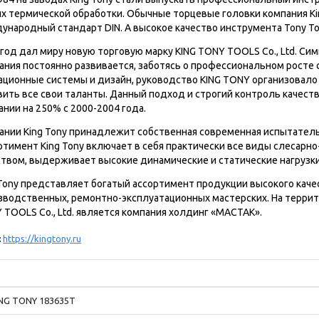
их термической обработки. Обычные торцевые головки компания Kin
ународный стандарт DIN. А высокое качество инструмента Tony 
 год дал миру новую торговую марку KING TONY TOOLS Co., Ltd. Си
ания постоянно развивается, заботясь о профессиональном росте 
ационные системы и дизайн, руководство KING TONY организовало
вить все свои таланты. Данный подход и строгий контроль качест
ании на 250% с 2000-2004 года.
ании King Tony принадлежит собственная современная испытательн
ртимент King Tony включает в себя практически все виды слесарн
ством, выдерживает высокие динамические и статические нагрузки
 Tony представляет богатый ассортимент продукции высокого каче
зводственных, ремонтно-эксплуатационных мастерских. На терр
 TOOLS Co., Ltd. является компания холдинг «МАСТАК».
:
https://kingtony.ru
ING TONY 183635T