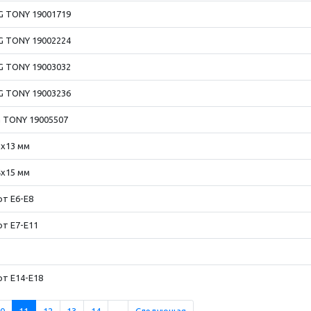
NG TONY 19001719
NG TONY 19002224
NG TONY 19003032
NG TONY 19003236
G TONY 19005507
2x13 мм
4x15 мм
т E6-E8
т E7-E11
т E14-E18
0
11
12
13
14
...
Следующая