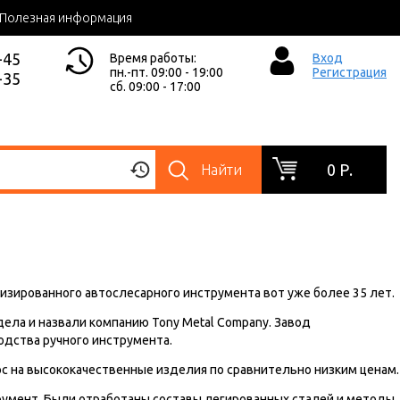
Полезная информация
-45
Время работы:
Вход
пн.-пт. 09:00 - 19:00
Регистрация
-35
сб. 09:00 - 17:00
0 Р.
Найти
лизированного автослесарного инструмента вот уже более 35 лет.
 дела и назвали компанию Tony Metal Company. Завод
одства ручного инструмента.
ос на высококачественные изделия по сравнительно низким ценам.
трумент. Были отработаны составы легированных сталей и методы