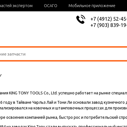
частей экспертом
ОСАГО
Мобильное приложение
+7 (4912) 52-45
+7 (903) 839-19
Y
ания KING TONY TOOLS Co., Ltd. успешно работает на рынке специа
76 году в Тайване Чарльз Лай и Тони Ли основали завод кузнечного
иализировался на ковочных и штамповочных процессах для произв
ере освоения компанией рынка, быстро рос и потребительский спр
1984 на заводах King Tony стали выпускать профессиональный инс