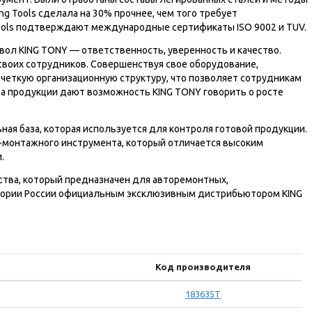
g Tools сделала на 30% прочнее, чем того требует
Tools подтверждают международные сертификаты ISO 9002 и TUV.
мвол KING TONY — ответственность, уверенность и качество.
своих сотрудников. Совершенствуя свое оборудование,
 четкую организационную структуру, что позволяет сотрудникам
ва продукции дают возможность KING TONY говорить о росте
ая база, которая используется для контроля готовой продукции.
о-монтажного инструмента, который отличается высоким
.
ства, который предназначен для авторемонтных,
итории России официальным эксклюзивным дистрибьютором KING
Код производителя
183635T