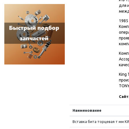
для 
межд
1985
Комп
опер
проя
комп
Комп
Ассо
каче
King
прои
TONY
Сайт
Наименование
Вставка бита торцевая т мм K