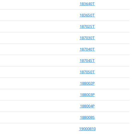
183640T
183650T
187025T
187030T
187040T
187045T
187050T
188002P
188003P
188004P
188008S
19000810