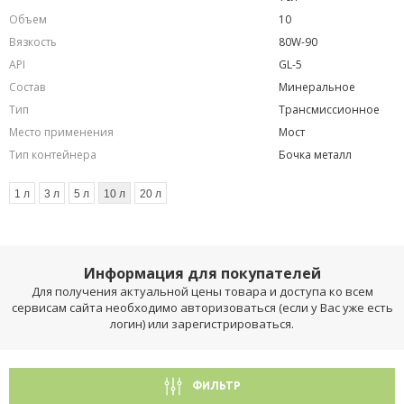
Объем
10
Вязкость
80W-90
API
GL-5
Состав
Минеральное
Тип
Трансмиссионное
Место применения
Мост
Тип контейнера
Бочка металл
1 л
3 л
5 л
10 л
20 л
Информация для покупателей
Для получения актуальной цены товара и доступа ко всем
сервисам сайта необходимо авторизоваться (если у Вас уже есть
логин) или зарегистрироваться.
ФИЛЬТР