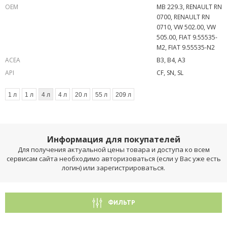
OEM
MB 229.3, RENAULT RN
0700, RENAULT RN
0710, VW 502.00, VW
505.00, FIAT 9.55535-
M2, FIAT 9.55535-N2
ACEA
B3, B4, A3
API
CF, SN, SL
1 л
1 л
4 л
4 л
20 л
55 л
209 л
Информация для покупателей
Для получения актуальной цены товара и доступа ко всем
сервисам сайта необходимо авторизоваться (если у Вас уже есть
логин) или зарегистрироваться.
ФИЛЬТР