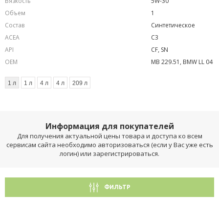
Вязкость
5W-30
Объем
1
Состав
Синтетическое
ACEA
C3
API
CF, SN
OEM
MB 229.51, BMW LL 04
1 л
1 л
4 л
4 л
209 л
Информация для покупателей
Для получения актуальной цены товара и доступа ко всем
сервисам сайта необходимо авторизоваться (если у Вас уже есть
логин) или зарегистрироваться.
ФИЛЬТР