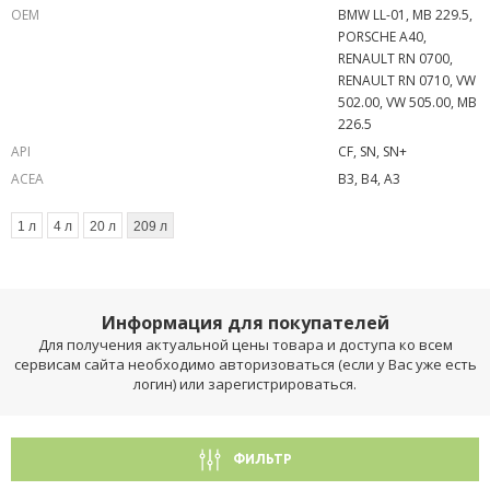
OEM
BMW LL-01, MB 229.5,
PORSCHE A40,
RENAULT RN 0700,
RENAULT RN 0710, VW
502.00, VW 505.00, MB
226.5
API
CF, SN, SN+
ACEA
B3, B4, A3
1 л
4 л
20 л
209 л
Информация для покупателей
Для получения актуальной цены товара и доступа ко всем
сервисам сайта необходимо авторизоваться (если у Вас уже есть
логин) или зарегистрироваться.
ФИЛЬТР