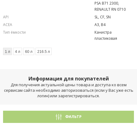
PSA B71 2300,
RENAULT RN 0710
API
SL, CF, SN
ACEA
A3, B4
Тип ёмкости
Канистра
пластиковая
1 л
4 л
60 л
216.5 л
Информация для покупателей
Для получения актуальной цены товара и доступа ко всем
сервисам сайта необходимо авторизоваться (если у Вас уже есть
логин) или зарегистрироваться.
ФИЛЬТР