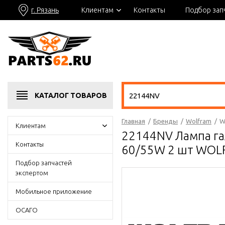
г. Рязань
Клиентам
Контакты
Подбор зап
КАТАЛОГ
ТОВАРОВ
Главная
/
Бренды
/
Wolfram
/
W
Клиентам
22144NV Лампа га
Контакты
60/55W 2 шт WOL
Подбор запчастей
экспертом
Мобильное приложение
ОСАГО