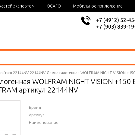
частей экспертом
ОСАГО
Мобильное приложение
+7 (4912) 52-45
+7 (903) 839-19
olfram 22144NV 22144NV Лампа галогенная WOLFRAM NIGHT VISION +150 
логенная WOLFRAM NIGHT VISION +150 E
FRAM артикул 22144NV
Бренд
Артикул
Наименование