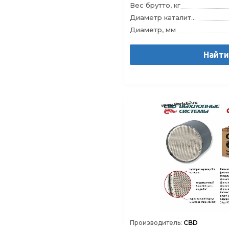
Вес брутто, кг
Диаметр каталитического блока, мм
Диаметр, мм
Длина каталитического блока, мм
Длина, мм
Найт
Модель
Штрихкод
Производитель:
CBD