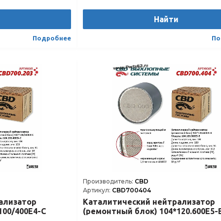
и
Найти
Подробнее
По
Производитель:
CBD
Артикул:
CBD700404
ализатор
Каталитический нейтрализатор
100/400Е4-C
(ремонтный блок) 104*120.600Е5-