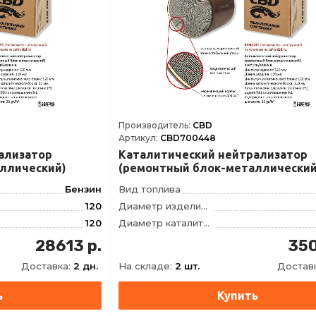
Производитель:
CBD
Артикул:
CBD700448
ализатор
Каталитический нейтрализатор
ллический)
(ремонтный блок-металлический
120*120/400Е5-B
Бензин
Вид топлива
120
Диаметр изделия, мм
120
Диаметр каталитического блока, мм
100
Длина изделия, мм
28613 р.
350
90
Длина каталитического блока, мм
Доставка:
2 дн.
На складе:
2 шт.
Достав
платина (Pt), родий (Rh): Pt:Rh, 9:1
Каталитический элемент
400
Количество ячеек на дюйм²
Металлический носитель в стальном бандаже из нержавеющей стали AISI 441
Конструкция