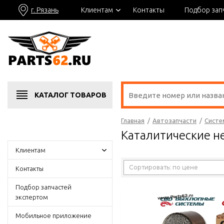
г. Рязань
Клиентам
Контакты
Подбор зап
КАТАЛОГ
ТОВАРОВ
Главная
/
Автозапчасти
/
Систе
Каталитические н
Клиентам
Сортировать: по цене
Контакты
Подбор запчастей
экспертом
Мобильное приложение