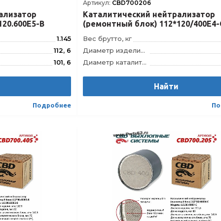
Артикул:
CBD700206
ализатор
Каталитический нейтрализатор
120.600Е5-B
(ремонтный блок) 112*120/400Е4-
1.145
Вес брутто, кг
112, 6
Диаметр изделия, мм
101, 6
Диаметр каталитического блока, мм
120
Длина изделия, мм
и
110
Длина каталитического блока, мм
Найти
112.120.600E5-B
Модель
112.12
Подробнее
По
4610121392937
Штрихкод
46101