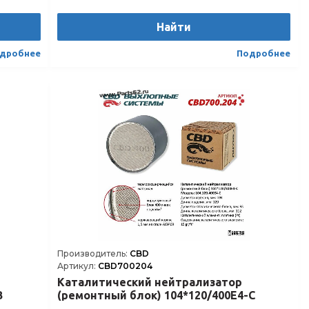
Длина каталитического блока, мм
88
Длина, мм
Найти
100
Модель
104.100.600E5-B
дробнее
Подробнее
Штрихкод
4610121392906
Производитель:
CBD
Артикул:
CBD700204
Каталитический нейтрализатор
B
(ремонтный блок) 104*120/400Е4-C