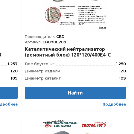
Производитель:
CBD
Артикул:
CBD700209
Каталитический нейтрализатор
B
(ремонтный блок) 120*120/400Е4-C
1.257
Вес брутто, кг
1.250
120
Диаметр изделия, мм
120
109
Диаметр каталитического блока, мм
109
120
Длина изделия, мм
120
110
Длина каталитического блока, мм
Найти
110
.600E5-B
Модель
120.120.400E4-C
дробнее
Подробнее
21392968
Штрихкод
4610121392869