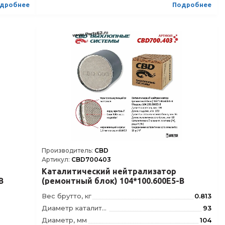
дробнее
Подробнее
0, 7 gr/L
Содержание каталитического элемента
20 gr/ft³ или 0, 7 gr/L
Euro 3-5
Соответствие нормам класса
Euro 3-5
Производитель:
CBD
Артикул:
CBD700403
Каталитический нейтрализатор
B
(ремонтный блок) 104*100.600Е5-B
Вес брутто, кг
0.813
Диаметр каталитического блока, мм
93
Диаметр, мм
104