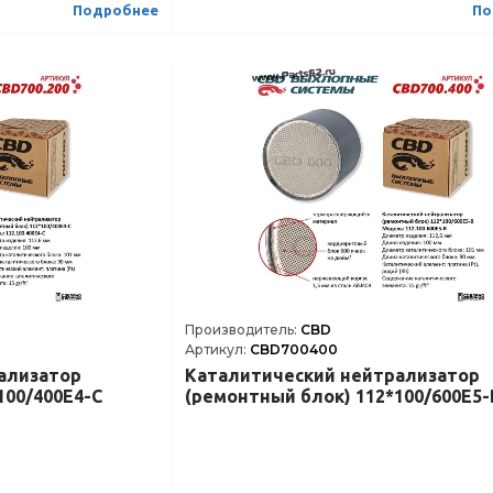
Подробнее
По
0 gr/ft³ или 0, 7 gr/L
Содержание каталитического элемента
20 gr/ft³ или 
Euro 3-5
Соответствие нормам класса
Производитель:
CBD
Артикул:
CBD700400
ализатор
Каталитический нейтрализатор
100/400Е4-C
(ремонтный блок) 112*100/600Е5-