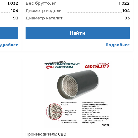
1.032
Вес брутто, кг
1.022
104
Диаметр изделия, мм
104
93
Диаметр каталитического блока, мм
93
120
Длина изделия, мм
120
112
Длина каталитического блока, мм
Найти
112
.600E5-B
Модель
104.120.400E4-C
дробнее
Подробнее
21392913
Штрихкод
4610121392814
Производитель:
CBD