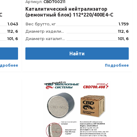
Артикул:
CBD700211
Каталитический нейтрализатор
C
(ремонтный блок) 112*220/400Е4-C
1.043
Вес брутто, кг
1.759
112, 6
Диаметр изделия, мм
112, 6
101, 6
Диаметр каталитического блока, мм
101, 6
120
Длина изделия, мм
220
110
Длина каталитического блока, мм
Найти
150
0.400E4-C
Модель
112.220.400E4-C
дробнее
Подробнее
21392838
Штрихкод
4610121393170