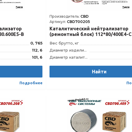
Производитель:
CBD
Артикул:
CBD700205
ализатор
Каталитический нейтрализатор
80.600Е5-B
(ремонтный блок) 112*80/400Е4-C
0, 765
Вес брутто, кг
112, 6
Диаметр изделия, мм
101, 6
Диаметр каталитического блока, мм
80
Длина изделия, мм
и
70
Длина каталитического блока, мм
Найти
112.80.600E5-B
Модель
112.80
Подробнее
По
4610121392920
Штрихкод
46101