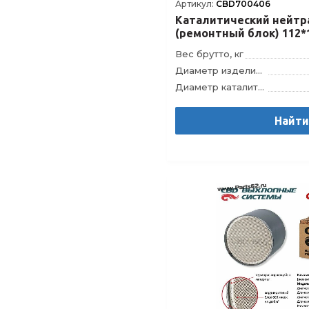
Артикул:
CBD700406
Каталитический нейтр
(ремонтный блок) 112*
Вес брутто, кг
Диаметр изделия, мм
Диаметр каталитического блока, мм
Длина изделия, мм
Длина каталитического блока, мм
Найт
Модель
Штрихкод