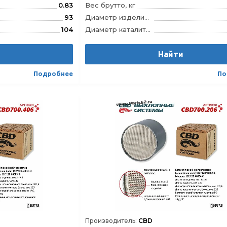
0.83
Вес брутто, кг
93
Диаметр изделия, мм
104
Диаметр каталитического блока, мм
88
Длина изделия, мм
и
100
Длина каталитического блока, мм
Найти
104.100.400E4-C
Модель
104.120
Подробнее
По
4610121392807
Штрихкод
46101
Производитель:
CBD