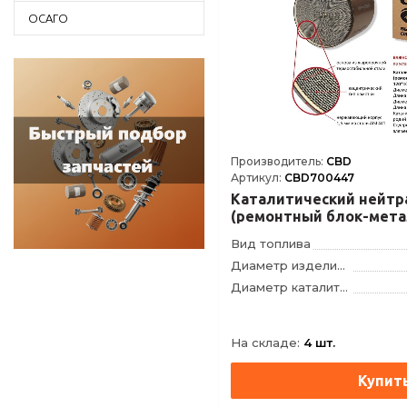
ОСАГО
Производитель:
CBD
Артикул:
CBD700447
Каталитический нейтр
(ремонтный блок-мета
120*100/400Е5-B
Вид топлива
Диаметр изделия, мм
Диаметр каталитического блока, мм
Длина изделия, мм
Длина каталитического блока, мм
На складе:
4 шт.
Каталитический элемент
Количество ячеек на дюйм²
Конструкция