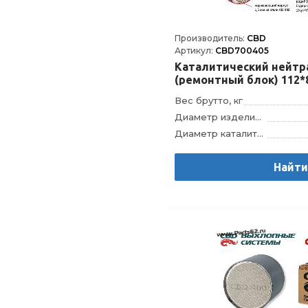
Производитель:
CBD
Артикул:
CBD700405
Каталитический нейтр
(ремонтный блок) 112*
Вес брутто, кг
Диаметр изделия, мм
Диаметр каталитического блока, мм
Длина изделия, мм
Длина каталитического блока, мм
Найт
Модель
Штрихкод