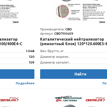
Производитель:
CBD
Артикул:
CBD700409
ализатор
Каталитический нейтрализатор
100/400Е4-C
(ремонтный блок) 120*120.600Е5-
1.048
Вес брутто, кг
120
Диаметр изделия, мм
109
Диаметр каталитического блока, мм
100
Длина изделия, мм
и
90
Длина каталитического блока, мм
Найти
120.100.400E4-C
Модель
120.120
Подробнее
По
4610121392852
Штрихкод
46101