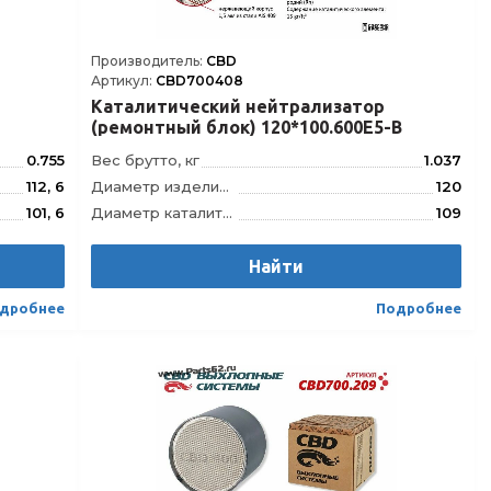
Производитель:
CBD
Артикул:
CBD700408
Каталитический нейтрализатор
(ремонтный блок) 120*100.600Е5-B
0.755
Вес брутто, кг
1.037
112, 6
Диаметр изделия, мм
120
101, 6
Диаметр каталитического блока, мм
109
80
Длина изделия, мм
100
70
Длина каталитического блока, мм
Найти
90
.400E4-C
Модель
120.100.600E5-B
дробнее
Подробнее
21392821
Штрихкод
4610121392951