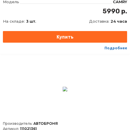
Модель
CAMRY
Год
2006-2011
5990 р.
Материал
Сталь
На складе:
3 шт.
Доставка:
24 часа
Объем двигателя
2.4
Тип
картера и КПП
Вес, кг
8.5
Подробнее
Производитель:
АВТОБРОНЯ
Артикул:
111021361