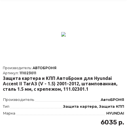
Кол-во частей изделия
1
Толщина материала, мм
1.8
Производитель:
АВТОБРОНЯ
Артикул:
111023011
Защита картера и КПП АвтоБроня для Hyundai
Accent II ТагАЗ (V - 1.5) 2001-2012, штампованная,
сталь 1.5 мм, с крепежом, 111.02301.1
Производитель
АвтоБРОНЯ
Тип
Защита картера, Защита КПП
Марка
HYUNDAI
Модель
ACCENT
6035 р.
Год
2000-2012, 2001-2012