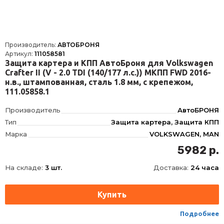
Производитель:
АВТОБРОНЯ
Артикул:
111058581
Защита картера и КПП АвтоБроня для Volkswagen
Crafter II (V - 2.0 TDI (140/177 л.с.)) МКПП FWD 2016-
н.в., штампованная, сталь 1.8 мм, с крепежом,
111.05858.1
Производитель
АвтоБРОНЯ
Тип
Защита картера, Защита КПП
Марка
VOLKSWAGEN, MAN
Модель
CRAFTER, TGE
5982 р.
Год
2017-, 2016-
На складе:
3 шт.
Доставка:
24 часа
Материал
Сталь, Сталь
Толщина
1.8 мм
Характеристики
2.0TDI-140л.с., 2.0TDI-177л.с., МКПП, Передний привод
Объём двигателя
V - 2.0 TDI (177 л.с.)
Подробнее
Наличие крепежа
Крепеж в комплекте