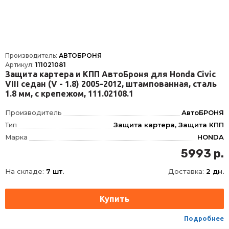
Производитель:
АВТОБРОНЯ
Артикул:
111021081
Защита картера и КПП АвтоБроня для Honda Civic
VIII седан (V - 1.8) 2005-2012, штампованная, сталь
1.8 мм, с крепежом, 111.02108.1
Производитель
АвтоБРОНЯ
Тип
Защита картера, Защита КПП
Марка
HONDA
Модель
CIVIC 4DR, CIVIC
5993 р.
Год
2006-2012, 2005-2012
На складе:
7 шт.
Доставка:
2 дн.
Материал
Сталь, Сталь
Толщина
1.8 мм
Характеристики
1.8
Объём двигателя
V - 1.8
Подробнее
Наличие крепежа
Крепеж в комплекте