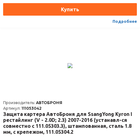
Тип
картера и КПП
Вес, кг
11
Подробнее
Производитель:
АВТОБРОНЯ
Артикул:
111053042
Защита картера АвтоБроня для SsangYong Kyron I
рестайлинг (V - 2.0D; 2.3) 2007-2016 (устанавл-ся
совместно с 111.05303.3), штампованная, сталь 1.8
мм, с крепежом, 111.05304.2