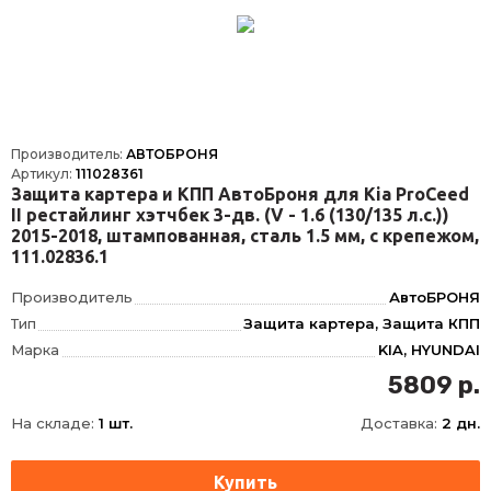
Объём двигателя
V - 2.0; 2.5
Кол-во частей изделия
1
Толщина материала, мм
1.8
Производитель:
АВТОБРОНЯ
Артикул:
111028361
Защита картера и КПП АвтоБроня для Kia ProCeed
II рестайлинг хэтчбек 3-дв. (V - 1.6 (130/135 л.с.))
2015-2018, штампованная, сталь 1.5 мм, с крепежом,
111.02836.1
Производитель
АвтоБРОНЯ
Тип
Защита картера, Защита КПП
Марка
KIA, HYUNDAI
Модель
PRO CEED, I30, CEED, CERATO, PROCEED
5809 р.
Год
2015-, 2015-2017, 2015-2018, 2013-2018, 2018-2020
На складе:
1 шт.
Доставка:
2 дн.
Материал
Сталь, Сталь
Толщина
1.5 мм
Характеристики
1.6 -130л.с, 1.6 -135л.с