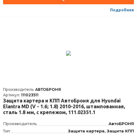
Объём двигателя
V - 1.5
Подробнее
Наличие крепежа
Крепеж в комплекте
Кол-во частей изделия
1
Толщина материала, мм
1.8
Производитель:
АВТОБРОНЯ
Артикул:
111023511
Защита картера и КПП АвтоБроня для Hyundai
Elantra MD (V - 1.6; 1.8) 2010-2016, штампованная,
сталь 1.8 мм, с крепежом, 111.02351.1
Производитель
АвтоБРОНЯ
Тип
Защита картера, Защита КПП