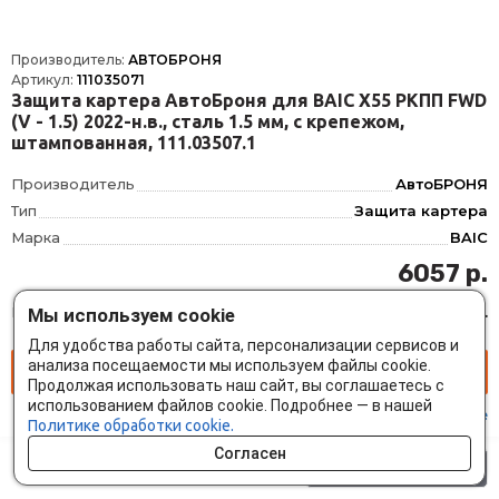
Производитель:
АВТОБРОНЯ
Артикул:
111035071
Защита картера АвтоБроня для BAIC X55 РКПП FWD
(V - 1.5) 2022-н.в., сталь 1.5 мм, с крепежом,
штампованная, 111.03507.1
Производитель
АвтоБРОНЯ
Тип
Защита картера
Марка
BAIC
Модель
X55
6057 р.
Год
2022-
На складе:
4 шт.
Доставка:
2 дн.
Мы используем cookie
Материал
Сталь
Толщина
1.5 мм
Для удобства работы сайта, персонализации сервисов и
анализа посещаемости мы используем файлы cookie.
Объём двигателя
V - 1.5
Продолжая использовать наш сайт, вы соглашаетесь с
использованием файлов cookie. Подробнее — в нашей
Подробнее
Политике обработки cookie.
Согласен
0 шт.
0 р.