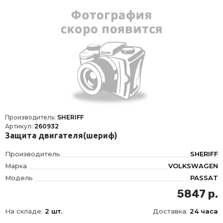
Производитель:
SHERIFF
Артикул:
260932
Защита двигателя(шериф)
Производитель
SHERIFF
Марка
VOLKSWAGEN
Модель
PASSAT
Год
2005-2011
5847 р.
Материал
Сталь
На складе:
2 шт.
Доставка:
24 часа
Объем двигателя
2, 0 TDI