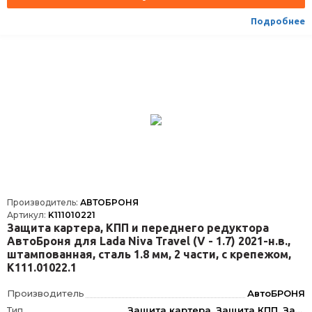
Объём двигателя
V - 1.4 (100 л.с.); 1.6 (130 л.с.)
Подробнее
Наличие крепежа
Крепеж в комплекте
Кол-во частей изделия
1
Толщина материала, мм
1.5
Производитель:
АВТОБРОНЯ
Артикул:
K111010221
Защита картера, КПП и переднего редуктора
АвтоБроня для Lada Niva Travel (V - 1.7) 2021-н.в.,
штампованная, сталь 1.8 мм, 2 части, с крепежом,
K111.01022.1
Производитель
АвтоБРОНЯ
Тип
Защита картера, Защита КПП, Защита дифференциала