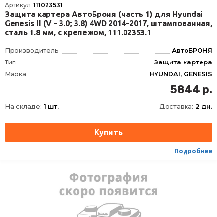
Артикул:
111023531
Защита картера АвтоБроня (часть 1) для Hyundai
Genesis II (V - 3.0; 3.8) 4WD 2014-2017, штампованная,
сталь 1.8 мм, с крепежом, 111.02353.1
Производитель
АвтоБРОНЯ
Тип
Защита картера
Марка
HYUNDAI, GENESIS
Модель
GENESIS, G80, G90
5844 р.
Год
2014-2017, 2017-2020, 2016-2019
На складе:
1 шт.
Доставка:
2 дн.
Материал
Сталь, Сталь
Толщина
1.8 мм
Характеристики
3.0, 3.8, полный привод, Часть 1
Объём двигателя
V - 2.0
Подробнее
Наличие крепежа
Крепеж в комплекте
Кол-во частей изделия
1
Толщина материала, мм
1.8