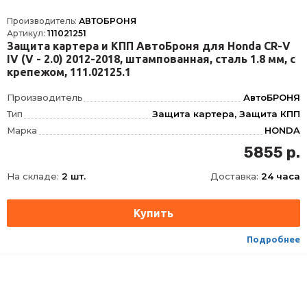
Производитель:
АВТОБРОНЯ
Артикул:
111021251
Защита картера и КПП АвтоБроня для Honda CR-V
IV (V - 2.0) 2012-2018, штампованная, сталь 1.8 мм, с
крепежом, 111.02125.1
Производитель
АвтоБРОНЯ
Тип
Защита картера, Защита КПП
Марка
HONDA
Модель
CR-V
5855 р.
Год
2012-, 2012-2018
На складе:
2 шт.
Доставка:
24 часа
Материал
Сталь, Сталь
Толщина
1.8 мм
Характеристики
2.0
Объём двигателя
V - 2.0
Подробнее
Наличие крепежа
Крепеж в комплекте
Кол-во частей изделия
1
Толщина материала, мм
1.8