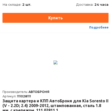
На складе:
2 шт.
Доставка:
24 часа
Материал
Сталь, Сталь
Толщина
1.5 мм
Характеристики
1.5
Объём двигателя
V - 1.5
Подробнее
Наличие крепежа
Крепеж в комплекте
Кол-во частей изделия
1
Толщина материала, мм
1.5
Производитель:
АВТОБРОНЯ
Артикул:
111028111
Защита картера и КПП АвтоБроня для Kia Sorento II
(V - 2.2D; 2.4) 2009-2012, штампованная, сталь 1.8
мм, с крепежом, 111.02811.1