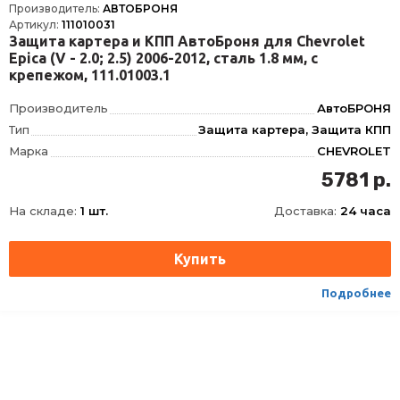
Производитель:
АВТОБРОНЯ
Артикул:
111010031
Защита картера и КПП АвтоБроня для Chevrolet
Epica (V - 2.0; 2.5) 2006-2012, сталь 1.8 мм, с
крепежом, 111.01003.1
Производитель
АвтоБРОНЯ
Тип
Защита картера, Защита КПП
Марка
CHEVROLET
Модель
EPICA
5781 р.
Год
2006-2012
На складе:
1 шт.
Доставка:
24 часа
Материал
Сталь, Сталь
Толщина
1.8 мм
Наличие крепежа
Нет
Замена масла и фильтра без снятия защиты
Да
Подробнее
Длина, мм
880
Ширина, мм
825
Высота, мм
80
Масса, кг
10.3
Описание