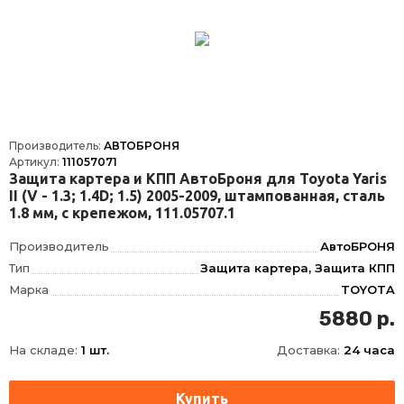
Производитель:
АВТОБРОНЯ
Артикул:
111057071
Защита картера и КПП АвтоБроня для Toyota Yaris
II (V - 1.3; 1.4D; 1.5) 2005-2009, штампованная, сталь
1.8 мм, с крепежом, 111.05707.1
Производитель
АвтоБРОНЯ
Тип
Защита картера, Защита КПП
Марка
TOYOTA
Модель
YARIS, RACTIS
5880 р.
Год
2005-2008, 2005-2010, 2005-2009
На складе:
1 шт.
Доставка:
24 часа
Материал
Сталь, Сталь
Толщина
1.8 мм
Характеристики
кроме 1.0