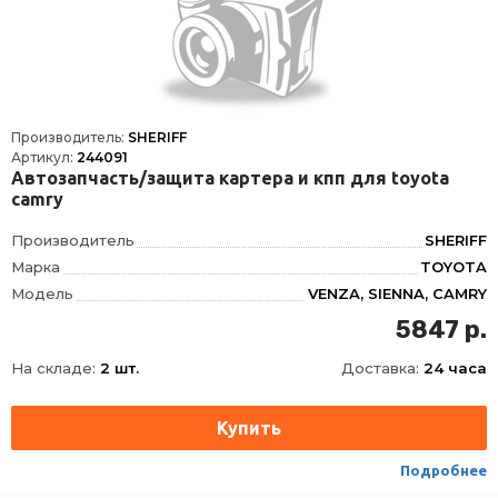
Производитель:
SHERIFF
Артикул:
244091
Автозапчасть/защита картера и кпп для toyota
camry
Производитель
SHERIFF
Марка
TOYOTA
Модель
VENZA, SIENNA, CAMRY
Год
2013-, 2006-
5847 р.
Материал
Сталь
На складе:
2 шт.
Доставка:
24 часа
Объем двигателя
2.7
Тип
картера и КПП
Вес, кг
9.28
Подробнее