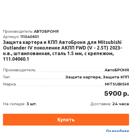
Производитель:
АВТОБРОНЯ
Артикул:
111040601
Защита картера и КПП АвтоБроня для Mitsubishi
Outlander IV поколение АКПП FWD (V - 2.5T) 2023-
н.в., штампованная, сталь 1.5 мм, с крепежом,
111.04060.1
Производитель
АвтоБРОНЯ
Тип
Защита картера, Защита КПП
Марка
MITSUBISHI
Модель
OUTLANDER I
5900 р.
Год
2023-
На складе:
3 шт.
Доставка:
24 часа
Материал
Сталь
Толщина
1.5 мм
Объём двигателя
V - 2.5T
Подробнее