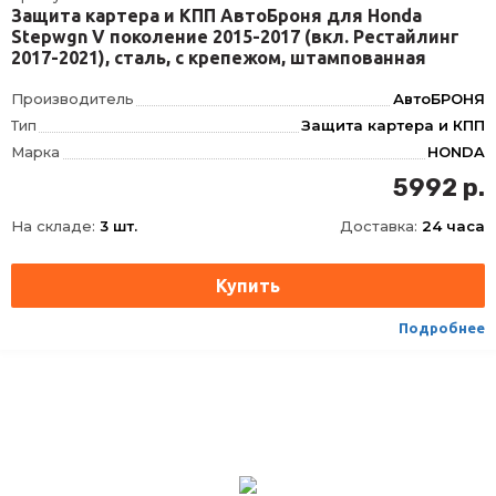
Защита картера и КПП АвтоБроня для Honda
Stepwgn V поколение 2015-2017 (вкл. Рестайлинг
2017-2021), сталь, с крепежом, штампованная
Производитель
АвтоБРОНЯ
Тип
Защита картера и КПП
Марка
HONDA
Модель
STEPWGN
5992 р.
Год
2015-2021
На складе:
3 шт.
Доставка:
24 часа
Материал
Сталь
Толщина
1.5 мм
Объем двигателя
1.5
Подробнее