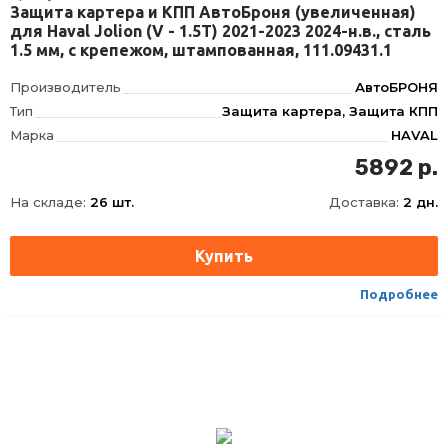
Защита картера и КПП АвтоБроня (увеличенная)
для Haval Jolion (V - 1.5T) 2021-2023 2024-н.в., сталь
1.5 мм, с крепежом, штампованная, 111.09431.1
Производитель
АвтоБРОНЯ
Тип
Защита картера, Защита КПП
Марка
HAVAL
Модель
JOLION
5892 р.
Год
2021-2023
На складе:
26 шт.
Доставка:
2 дн.
Материал
Сталь
Толщина
1.5 мм
Объём двигателя
V - 1.5T
Подробнее