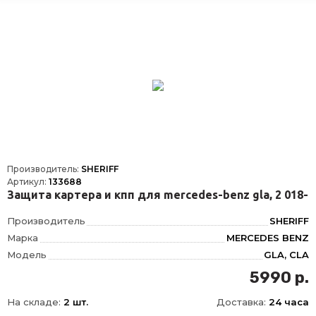
Кол-во частей изделия
1
Толщина материала, мм
1.8
Производитель:
SHERIFF
Артикул:
133688
Защита картера и кпп для mercedes-benz gla, 2 018-
Производитель
SHERIFF
Марка
MERCEDES BENZ
Модель
GLA, CLA
Год
2018-, 2013-2019
5990 р.
Материал
Сталь
На складе:
2 шт.
Доставка:
24 часа
Объем двигателя
2, 0T AT 4WD AMG