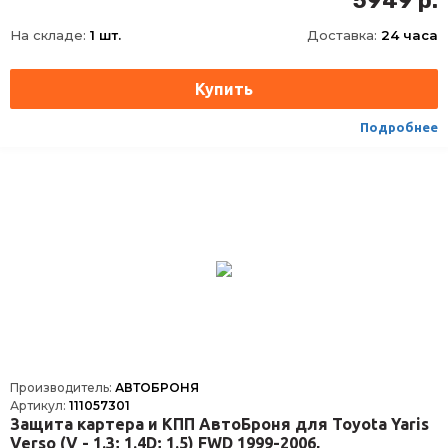
5949 р.
Год
2010-2015, 2009-2015, 2019-
На складе:
1 шт.
Доставка:
24 часа
Материал
Сталь, Сталь
Толщина
1.8 мм
Характеристики
2.0, 2.5, Увеличенная
Объём двигателя
V - 2.0; 2.5
Подробнее
Наличие крепежа
Крепеж в комплекте
Кол-во частей изделия
1
Толщина материала, мм
1.8
Производитель:
АВТОБРОНЯ
Артикул:
111057301
Защита картера и КПП АвтоБроня для Toyota Yaris
Verso (V - 1.3; 1.4D; 1.5) FWD 1999-2006,