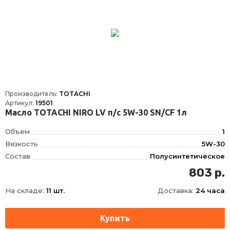
Производитель:
TOTACHI
Артикул:
19501
Масло TOTACHI NIRO LV п/с 5W-30 SN/CF 1л
Объем
1
Вязкость
5W-30
Состав
Полусинтетическое
OEM
FORD WSS-M2C 946-A, GM 6094 M, FIAT 9.55535-CR1, CHRYSLER MS-6395
803 р.
ACEA
A5, B5
На складе:
11 шт.
Доставка:
24 часа
API
SN, CF, RC, SN+, SP