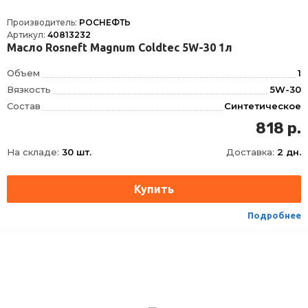
Производитель:
РОСНЕФТЬ
Артикул:
40813232
Масло Rosneft Magnum Coldtec 5W-30 1л
Объем
1
Вязкость
5W-30
Состав
Синтетическое
API
CF, SN
818 р.
На складе:
30 шт.
Доставка:
2 дн.
Подробнее