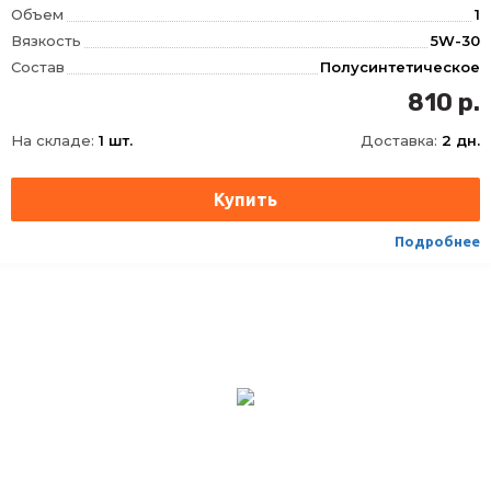
Объем
1
Вязкость
5W-30
Состав
Полусинтетическое
OEM
MB 229.1, VW 501.01, VW 505.00
810 р.
ACEA
B4, A3
На складе:
1 шт.
Доставка:
2 дн.
API
CF, SL
Подробнее