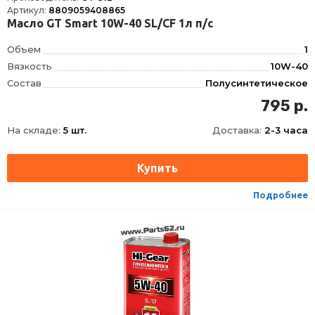
Артикул:
8809059408865
Масло GT Smart 10W-40 SL/CF 1л п/с
Объем
1
Вязкость
10W-40
Состав
Полусинтетическое
OEM
MB 229.1, BMW Special Oil
795 р.
ACEA
A3, B3
На складе:
5 шт.
Доставка:
2-3 часа
API
SL, CF
Подробнее