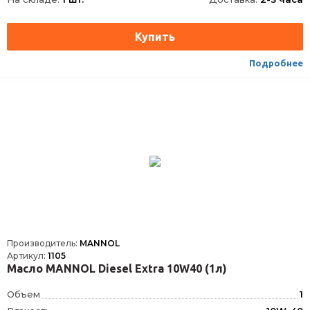
API
SN
Тип контейнера
Канистра пластик
Тип упаковки
Канистра пластик
Подробнее
Производитель:
MANNOL
Артикул:
1105
Масло MANNOL Diesel Extra 10W40 (1л)
Объем
1