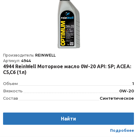
Производитель:
REINWELL
Артикул:
4944
4944 ReinWell Моторное масло 0W-20 API: SP; ACEA:
C5,C6 (1л)
Объем
1
Вязкость
0W-20
Состав
Синтетическое
OEM
LAND ROVER STJLR.03.5006, CHRYSLER MS 12145, FIAT 9.55535-GSX, FORD WSS-M2C 947-B1, FORD WSS-M2C 962-A1, GM DEXOS D, MB 229.71, PSA B71 2710, VOLVO VCC RBS0-2AE, BMW LL-17 FE+
ACEA
C5, C6
Найти
API
SP
Тип упаковки
Канистра пластик
Подробнее
ilsac
GF-6A