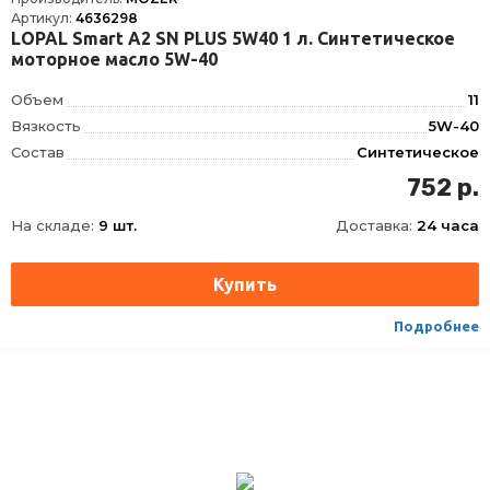
Артикул:
4636298
LOPAL Smart A2 SN PLUS 5W40 1 л. Синтетическое
моторное масло 5W-40
Объем
11
Вязкость
5W-40
Состав
Синтетическое
OEM
BMW LL-01, GM-LL-B-025, MB 229.5, PORSCHE A40, RENAULT RN 0700, RENAULT RN 0710, VW 502.00, VW 505.00
752 р.
ACEA
A3, B4
На складе:
9 шт.
Доставка:
24 часа
API
CF, SN
Подробнее