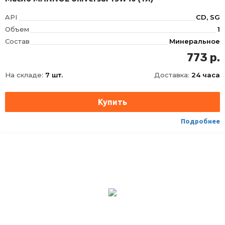
API
CD, SG
Объем
1
Состав
Минеральное
Вязкость
15W-40
773 р.
Производитель
MANNOL
На складе:
7 шт.
Доставка:
24 часа
Подробнее