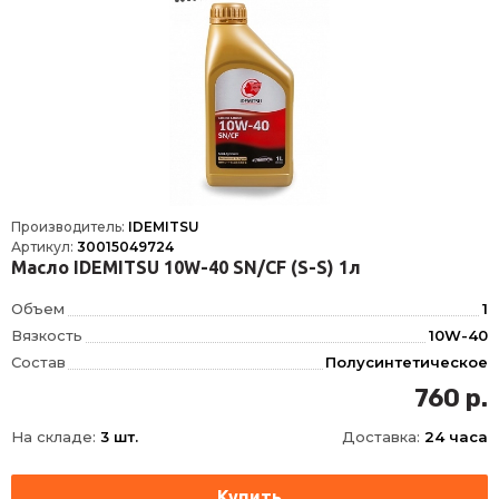
Производитель:
IDEMITSU
Артикул:
30015049724
Масло IDEMITSU 10W-40 SN/CF (S-S) 1л
Объем
1
Вязкость
10W-40
Состав
Полусинтетическое
API
CF, SN
760 р.
На складе:
3 шт.
Доставка:
24 часа