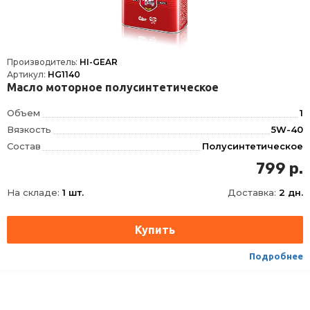
Производитель:
HI-GEAR
Артикул:
HG1140
Масло моторное полусинтетическое
Объем
1
Вязкость
5W-40
Состав
Полусинтетическое
OEM
MB 229.1, VW 501.01, VW 505.00
799 р.
ACEA
B4, A3
На складе:
1 шт.
Доставка:
2 дн.
API
CF, SL
Подробнее