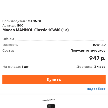
Производитель:
MANNOL
Артикул:
1100
Масло MANNOL Classic 10W40 (1л)
Объем
1
Вязкость
10W-40
Состав
Полусинтетическое
OEM
MB 229.1, RENAULT RN 0700, VW 502.00, VW 505.00, MB 229.3, RENAULT RN 0710, VW 501.01
947 р.
ACEA
B4, A3
На складе:
1 шт.
Доставка:
3 часа
API
CF, SN, SM, CH-4
Производитель
MANNOL
Подробнее