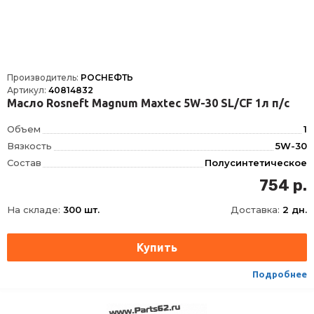
Производитель:
РОСНЕФТЬ
Артикул:
40814832
Масло Rosneft Magnum Maxtec 5W-30 SL/CF 1л п/с
Объем
1
Вязкость
5W-30
Состав
Полусинтетическое
API
CF, SL
754 р.
На складе:
300 шт.
Доставка:
2 дн.
Подробнее