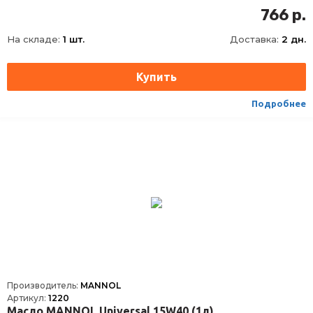
API
CF, SL
766 р.
JASO
MA, MA-2
На складе:
1 шт.
Доставка:
2 дн.
Подробнее
Производитель:
MANNOL
Артикул:
1220
Масло MANNOL Universal 15W40 (1л)