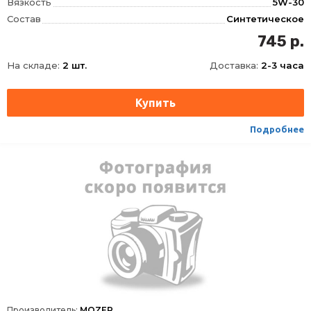
Вязкость
5W-30
Состав
Синтетическое
OEM
FORD WSS-M2C 913-B, FORD WSS-M2C 913-C, FORD WSS-M2C 913-D, RENAULT RN 0700
745 р.
ACEA
A5, B5
На складе:
2 шт.
Доставка:
2-3 часа
API
CF, SL
Упаковка
Канистра пластик
Подробнее
Производитель:
MOZER