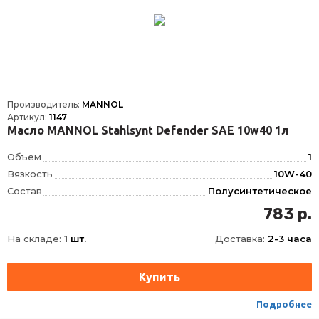
Производитель:
MANNOL
Артикул:
1147
Масло MANNOL Stahlsynt Defender SAE 10w40 1л
Объем
1
Вязкость
10W-40
Состав
Полусинтетическое
OEM
MB 229.1, VW 501.01, VW 505.00, VW 501.00
783 р.
ACEA
B3, A3
На складе:
1 шт.
Доставка:
2-3 часа
API
CF, SL
Подробнее