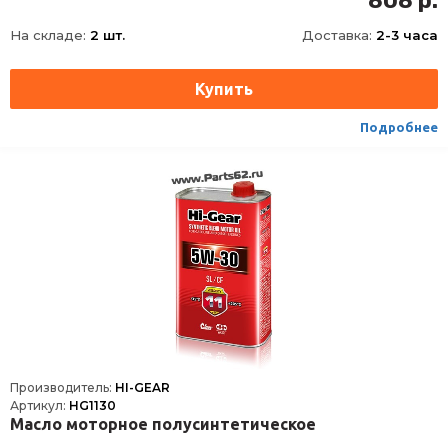
808 р.
Состав
Полусинтетическое
На складе:
2 шт.
Доставка:
2-3 часа
API
SN, CF
JASO
MA-2
Подробнее
Производитель:
HI-GEAR
Артикул:
HG1130
Масло моторное полусинтетическое