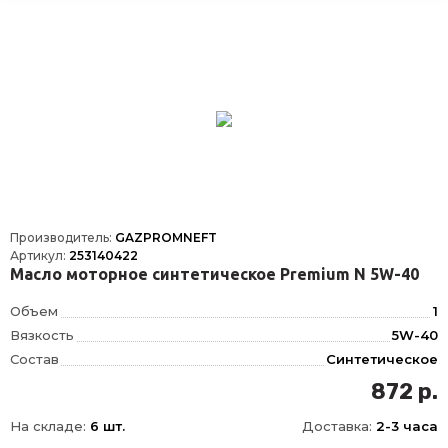
Производитель:
GAZPROMNEFT
Артикул:
253140422
Масло моторное синтетическое Premium N 5W-40
Объем
1
Вязкость
5W-40
Состав
Синтетическое
OEM
PSA B71 2296, RENAULT RN 0700, RENAULT RN 0710, MB 229.3, VW 502.00, VW 505.00
872 р.
ACEA
B4, A3
На складе:
6 шт.
Доставка:
2-3 часа
API
CF, SN