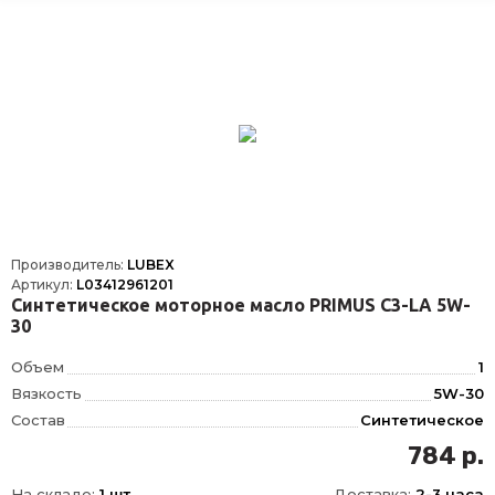
Производитель:
LUBEX
Артикул:
L03412961201
Синтетическое моторное масло PRIMUS C3-LA 5W-
30
Объем
1
Вязкость
5W-30
Состав
Синтетическое
OEM
FIAT 9.55535-S3
784 р.
ACEA
C3
На складе:
1 шт.
Доставка:
2-3 часа