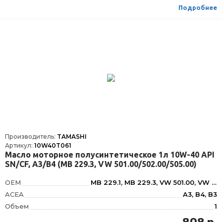
Подробнее
Производитель:
TAMASHI
Артикул:
10W40T061
Масло моторное полусинтетическое 1л 10W-40 API
SN/CF, A3/B4 (MB 229.3, VW 501.00/502.00/505.00)
OEM
MB 229.1, MB 229.3, VW 501.00, VW 501.01, RENAULT RN 0710, RENAULT RN-0700, PSA B71 2300, JASO MA2, VW 505.00, VW 502.00, RENAULT RN 0700
ACEA
A3, B4, B3
Объем
1
Вязкость
10W-40