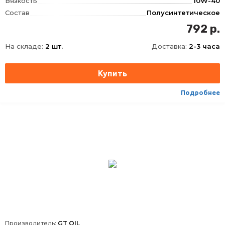
Вязкость
10W-40
Состав
Полусинтетическое
OEM
VW 502.00, VW 505.00
792 р.
ACEA
B3, A3
На складе:
2 шт.
Доставка:
2-3 часа
API
CH-4, SL
Производитель
MANNOL
Подробнее
Производитель:
GT OIL