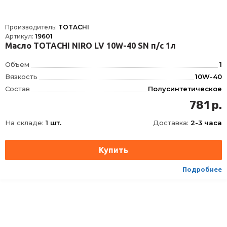
Производитель:
TOTACHI
Артикул:
19601
Масло TOTACHI NIRO LV 10W-40 SN п/с 1л
Объем
1
Вязкость
10W-40
Состав
Полусинтетическое
OEM
RENAULT RN 0710, MB 229.3, VW 502.00, VW 505.00
781 р.
ACEA
A3, B4
На складе:
1 шт.
Доставка:
2-3 часа
API
SN, SN+, SP
Подробнее